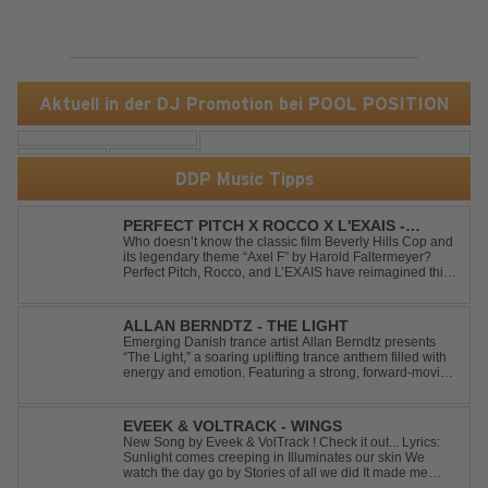
Aktuell in der DJ Promotion bei POOL POSITION
DDP Music Tipps
PERFECT PITCH X ROCCO X L'EXAIS -
DANCING ON FIRE
Who doesn’t know the classic film Beverly Hills Cop and
its legendary theme “Axel F” by Harold Faltermeyer?
Perfect Pitch, Rocco, and L’EXAIS have reimagined this
timeless classic with a fresh, modern approach.
Featuring an original vocal hook and a contemporary
production style, they respectf...
ALLAN BERNDTZ - THE LIGHT
Emerging Danish trance artist Allan Berndtz presents
“The Light,” a soaring uplifting trance anthem filled with
energy and emotion. Featuring a strong, forward-moving
melody, the track showcases the signature quality and
spirit of a Future Sequence release.
EVEEK & VOLTRACK - WINGS
New Song by Eveek & VolTrack ! Check it out... Lyrics:
Sunlight comes creeping in Illuminates our skin We
watch the day go by Stories of all we did It made me