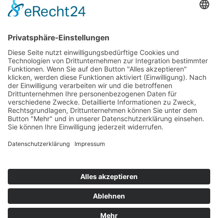
Top 100
Hot 50
Top Neueinsteiger
Highscores
Jahrescharts
Top 100
Hot 50
Top Neueinsteiger
Highscores
Jahrescharts
DJ-Promo buchen