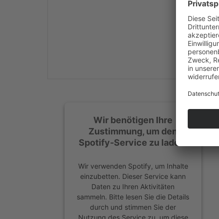
Mehr Informationen
Akzeptieren
powered by
Usercentrics
Consent Management
Platform
&
eRecht24
Wir benötigen Ihre
Zustimmung, um den
Spotify-Service zu laden!
Wir verwenden Spotify, um Inhalte
einzubetten. Dieser Service kann
Daten zu Ihren Aktivitäten
sammeln. Bitte lesen Sie die Details
durch und stimmen Sie der
Nutzung des Service zu, um diese