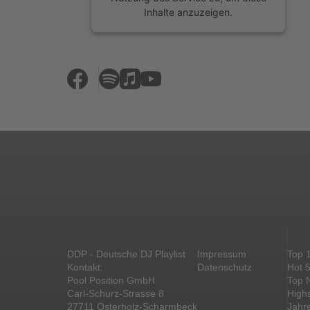
Inhalte anzuzeigen.
Mehr Informationen
Akzeptieren
powered by
Usercentrics Consent
Management Platform
&
eRecht24
DDP - Deutsche DJ Playlist
Impressum
Top 
Kontakt:
Datenschutz
Hot 
Pool Position GmbH
Top 
Carl-Schurz-Strasse 8
High
27711 Osterholz-Scharmbeck
Jahr