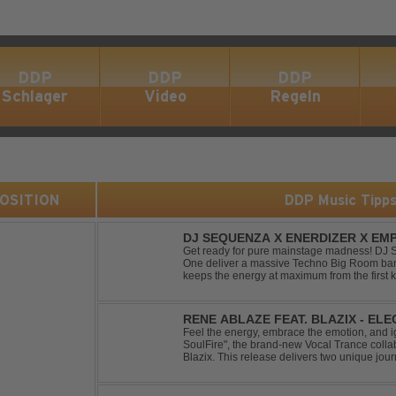
DDP
DDP
DDP
Schlager
Video
Regeln
 POSITION
DDP Music Tipp
DJ SEQUENZA X ENERDIZER X EMP
MORNING LIGHT
Get ready for pure mainstage madness! DJ
One deliver a massive Techno Big Room banger
keeps the energy at maximum from the first ki
explosive synths, pounding basslines and an 
RENE ABLAZE FEAT. BLAZIX - EL
Feel the energy, embrace the emotion, and ign
SoulFire", the brand-new Vocal Trance coll
Blazix. This release delivers two unique jour
melodies and powerful vocals. Classic Uplift