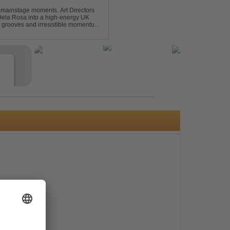
 mainstage moments. Art Directors
Dela Rosa into a high-energy UK
grooves and irresistible momentum.
this remix elevates the o...
e
s
e