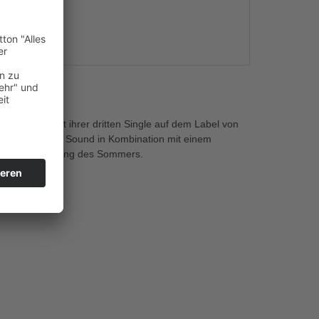
s
ch das DUO mit ihrer dritten Single auf dem Label von
/ Deep House Sound in Kombination mit einem
hung zum Ausklang des Sommers.