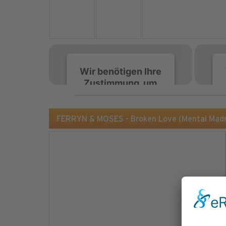
Wir benötigen Ihre
Zustimmung, um
den Spotify-
Service zu laden!
FERRYN & MOSES - Broken Love (Mental Ma
Wir verwenden Spotify,
um Inhalte einzubetten.
Dieser Service kann
Daten zu Ihren
Aktivitäten sammeln.
Bitte lesen Sie die Details
durch und stimmen Sie
der Nutzung des Service
zu, um diese Inhalte
anzuzeigen.