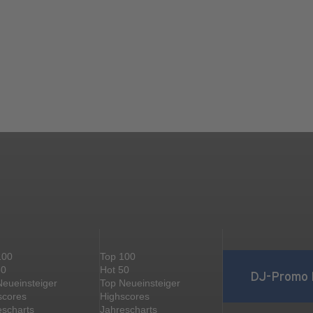
100
Top 100
50
Hot 50
DJ-Promo 
Neueinsteiger
Top Neueinsteiger
scores
Highscores
escharts
Jahrescharts