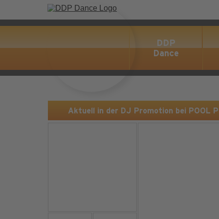
DDP
Dance
Aktuell in der DJ Promotion bei POOL