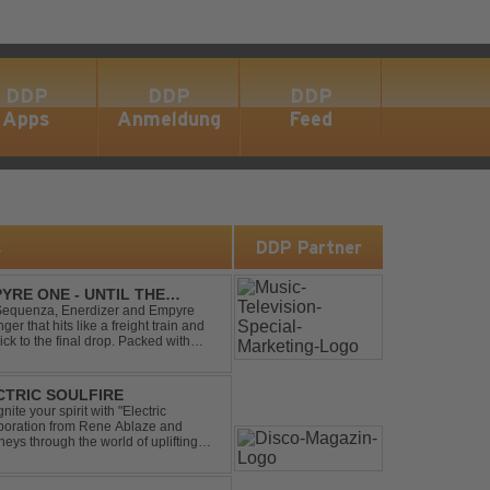
DDP
DDP
DDP
Apps
Anmeldung
Feed
s
DDP Partner
YRE ONE - UNTIL THE
 Sequenza, Enerdizer and Empyre
 that hits like a freight train and
ck to the final drop. Packed with
unstoppable festival...
ECTRIC SOULFIRE
ite your spirit with "Electric
aboration from Rene Ablaze and
neys through the world of uplifting
ing Vocal Trance me...