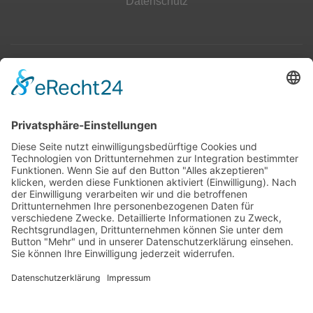
Datenschutz
Top 100
Hot 50
Top Neueinsteiger
Highscores
Jahrescharts
Top 100
Hot 50
Top Neueinsteiger
Highscores
Jahrescharts