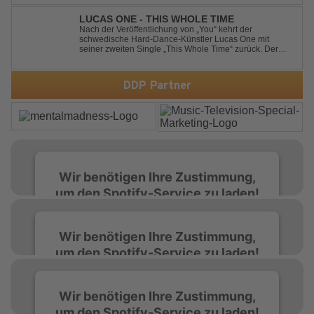
verschmelzen zu einem Sound, der keine Pausen kennt
– roh, schnell und absolut mitreißend. Zwischen ...
LUCAS ONE - THIS WHOLE TIME
Nach der Veröffentlichung von „You“ kehrt der
schwedische Hard-Dance-Künstler Lucas One mit
seiner zweiten Single „This Whole Time“ zurück. Der
Track verbindet emotionale Texte mit der kraftvollen
Energie des Hard Dance und erzählt eine Geschichte
von Reue, Liebeskummer und der Erkenntnis des w...
DDP Partner
Wir benötigen Ihre Zustimmung,
um den Spotify-Service zu laden!
Wir verwenden Spotify, um Inhalte
Wir benötigen Ihre Zustimmung,
einzubetten. Dieser Service kann Daten zu
um den Spotify-Service zu laden!
Ihren Aktivitäten sammeln. Bitte lesen Sie die
Details durch und stimmen Sie der Nutzung
des Service zu, um diese Inhalte anzuzeigen.
Wir verwenden Spotify, um Inhalte
Wir benötigen Ihre Zustimmung,
einzubetten. Dieser Service kann Daten zu
um den Spotify-Service zu laden!