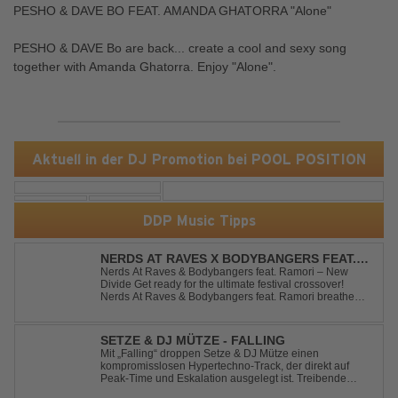
PESHO & DAVE BO FEAT. AMANDA GHATORRA "Alone"
PESHO & DAVE Bo are back... create a cool and sexy song
together with Amanda Ghatorra. Enjoy "Alone".
Aktuell in der DJ Promotion bei POOL POSITION
DDP Music Tipps
NERDS AT RAVES X BODYBANGERS FEAT.
RAMORI - NEW DIVIDE
Nerds At Raves & Bodybangers feat. Ramori – New
Divide Get ready for the ultimate festival crossover!
Nerds At Raves & Bodybangers feat. Ramori breathe
new life into Linkin Park's legendary anthem "New
Divide" with a massive Techno Bigroom Festival
makeover. From emotional singalong moments t...
SETZE & DJ MÜTZE - FALLING
Mit „Falling“ droppen Setze & DJ Mütze einen
kompromisslosen Hypertechno-Track, der direkt auf
Peak-Time und Eskalation ausgelegt ist. Treibende
Kicks, verzerrte Synths und energiegeladene Drops