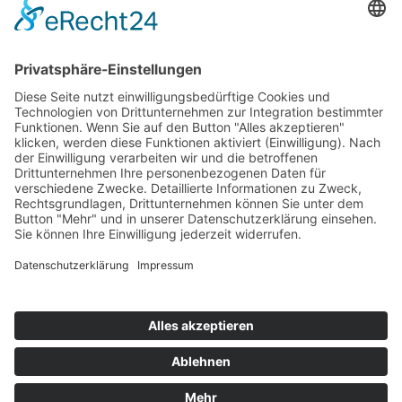
Top 100
Hot 50
Top Neueinsteiger
Highscores
Jahrescharts
Top 100
Hot 50
Top Neueinsteiger
Highscores
Jahrescharts
DJ-Promo buchen