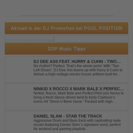
Aktuell in der DJ Promotion bei POOL POSITION
DDP Music Tipps
DJ DEE ASS FEAT. HURRY & CUHN - TWO
LEFT SHOES
No rhythm? Perfect. That’s the whole point. With "Two
Left Shoes", DJ Dee Ass teams up with Hurry & Cuhn to
deliver a high-voltage electro house anthem built for
chaotic dancefloors and unforgettable nights. Loud,
unapologetic, and irresistibly catchy, this track turns
clumsiness into confid...
NINKID X ROCCO X MARK BALE X PERFECT
PITCH - SINCE U BEEN GONE
Ninkid, Rocco, Mark Bale and Perfect Pitch join forces to
bring a fresh dance-driven twist to Kelly Clarkson’s
iconic hit “Since U Been Gone.” Packed with high-
energy beats, uplifting vibes and a festival-ready sound,
this cover is built for peak-time sets, radio rotations and
every dancefloor ...
DANIEL SLAM - STAB THE TRACK
Aggressive Drum and Bass track with captivating male
vocals featuring Daniel Slam´s signature sond, perfect
for workout and gaming playlists.