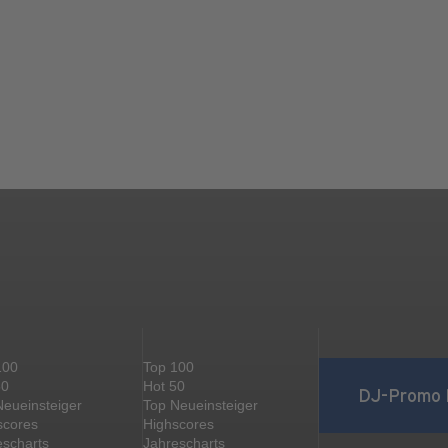
100
Top 100
50
Hot 50
DJ-Promo 
Neueinsteiger
Top Neueinsteiger
scores
Highscores
escharts
Jahrescharts