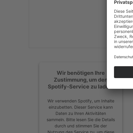
Mehr Informationen
Akzeptieren
powered by
Usercentrics
Consent Management
Platform
&
eRecht24
Wir benötigen Ihre
Zustimmung, um den
Spotify-Service zu laden!
Wir verwenden Spotify, um Inhalte
einzubetten. Dieser Service kann
Daten zu Ihren Aktivitäten
sammeln. Bitte lesen Sie die Details
durch und stimmen Sie der
Nutzung des Service zu, um diese