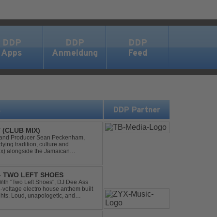
DDP
DDP
DDP
Apps
Anmeldung
Feed
s
DDP Partner
 (CLUB MIX)
DJ and Producer Sean Peckenham,
dying tradition, culture and
ix) alongside the Jamaican
aken this early 2000s hit to a who...
 - TWO LEFT SHOES
h-voltage electro house anthem built
ghts. Loud, unapologetic, and
into confid...