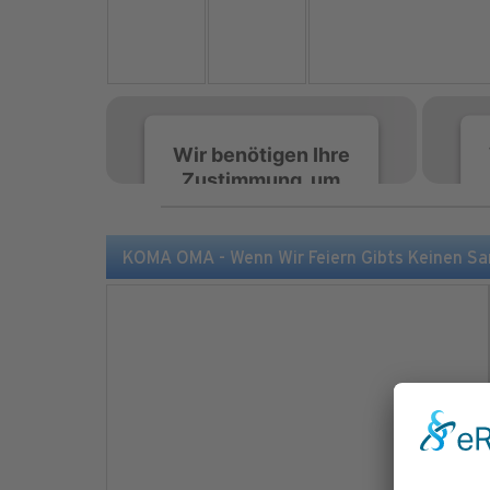
Wir benötigen Ihre
Zustimmung, um
den Spotify-
Service zu laden!
KOMA OMA - Wenn Wir Feiern Gibts Keinen Sa
Wir verwenden Spotify,
um Inhalte einzubetten.
Dieser Service kann
Daten zu Ihren
Aktivitäten sammeln.
Bitte lesen Sie die Details
durch und stimmen Sie
der Nutzung des Service
zu, um diese Inhalte
anzuzeigen.