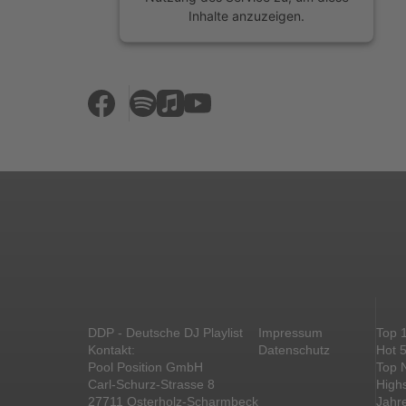
Inhalte anzuzeigen.
Mehr Informationen
Akzeptieren
powered by
Usercentrics Consent
Management Platform
&
eRecht24
DDP - Deutsche DJ Playlist
Impressum
Top 
Kontakt:
Datenschutz
Hot 
Pool Position GmbH
Top 
Carl-Schurz-Strasse 8
High
27711 Osterholz-Scharmbeck
Jahr