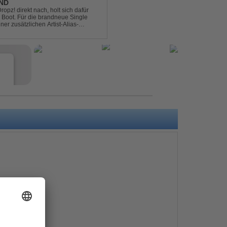
END
pz! direkt nach, holt sich dafür
 Boot. Für die brandneue Single
ner zusätzlichen Artist-Alias-
 war. „The End“ ist ei...
e
s
e