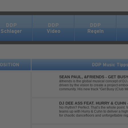
DDP
DDP
DDP
Schlager
Video
Regeln
 POSITION
DDP Music Tipp
SEAN PAUL, &FRIENDS - GET BUSY
&friends is the global musical concept of 
driven by the vision to create a project embo
community. His new track “Get Busy (Club M
dancehall singer and rapper Sean Paul, has t
DJ DEE ASS FEAT. HURRY & CUHN
No rhythm? Perfect. That’s the whole point. With "Two Left Shoes", DJ Dee Ass
teams up with Hurry & Cuhn to deliver a hig
for chaotic dancefloors and unforgettable ni
irresistibly catchy, this track turns clumsiness 