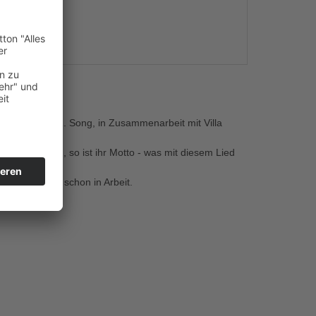
s
ma Oma ihren 1. Song, in Zusammenarbeit mit Villa
ch verbreiten, so ist ihr Motto - was mit diesem Lied
hste Song ist schon in Arbeit.