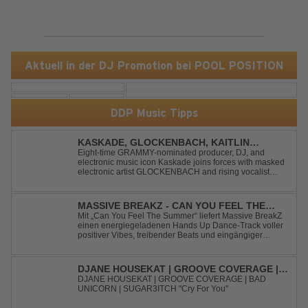
Aktuell in der DJ Promotion bei POOL POSITION
DDP Music Tipps
KASKADE, GLOCKENBACH, KAITLIN
ARAGON - RUNAWAY
Eight-time GRAMMY-nominated producer, DJ, and
electronic music icon Kaskade joins forces with masked
electronic artist GLOCKENBACH and rising vocalist
Kaitlin Aragon for their new collaboration “Runaway,”
arriving July 31st. The track marks the fourth single from
Kaskade’s forthcoming ORIGIN...
MASSIVE BREAKZ - CAN YOU FEEL THE
SUMMER
Mit „Can You Feel The Summer“ liefert Massive BreakZ
einen energiegeladenen Hands Up Dance-Track voller
positiver Vibes, treibender Beats und eingängiger
Melodie. Der Song bringt das Gefühl von Sommer,
Freiheit und unvergesslichen Nächten direkt auf die
Tanzfläche – perfekt für Clubs, Festivals...
DJANE HOUSEKAT | GROOVE COVERAGE |
BAD UNICORN | SUGAR3ITCH - CRY FOR
DJANE HOUSEKAT | GROOVE COVERAGE | BAD
UNICORN | SUGAR3ITCH "Cry For You"
YOU