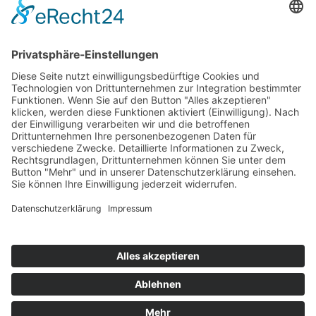
Top 100
Hot 50
Top Neueinsteiger
Highscores
Jahrescharts
Top 100
Hot 50
Top Neueinsteiger
Highscores
Jahrescharts
DJ-Promo buchen