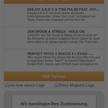
DEEJAY A.N.D.Y. & TOM PULSE FEAT. JOY
ANDERSEN - PROVE YOUR LOVE
Deejay A.N.D.Y. hat einen seiner absoluten
Lieblingsklassiker „Prove Your Love“ im Original von
Taylor Dayne neu aufgelegt und hat dies mit
namenhafter Unterstützung von Tom Pulse und
Sängerin Joy Andersen getan. Der frische Sound für
einen weltweit bekannten Hit animiert direkt wieder zum
JON SPOON & STREGA - HOLD ON
tanz...
„Hold On“ von Jon Spoon & Strega ist ein Song für all
die Momente, in denen Aufgeben keine Option ist, auch
wenn alles in dir genau danach schreit. Der Track nimmt
dieses Gefühl auf, wenn man kurz davor steht
loszulassen, und verwandelt es in pure Energie, die
dich daran erinnert, noch einmal f...
PERFECT PITCH X ROCCO X L'EXAIS -
DANCING ON FIRE
Who doesn’t know the classic film Beverly Hills Cop and
its legendary theme “Axel F” by Harold Faltermeyer?
Perfect Pitch, Rocco, and L’EXAIS have reimagined this
timeless classic with a fresh, modern approach.
Featuring an original vocal hook and a contemporary
production style, they respectf...
DDP Partner
Wir benötigen Ihre Zustimmung,