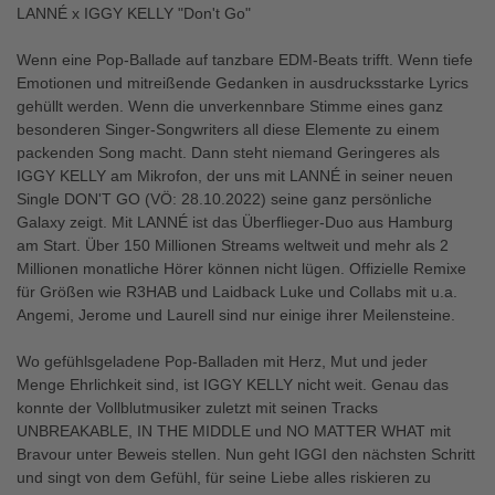
LANNÉ x IGGY KELLY "Don't Go"
Wenn eine Pop-Ballade auf tanzbare EDM-Beats trifft. Wenn tiefe
Emotionen und mitreißende Gedanken in ausdrucksstarke Lyrics
gehüllt werden. Wenn die unverkennbare Stimme eines ganz
besonderen Singer-Songwriters all diese Elemente zu einem
packenden Song macht. Dann steht niemand Geringeres als
IGGY KELLY am Mikrofon, der uns mit LANNÉ in seiner neuen
Single DON'T GO (VÖ: 28.10.2022) seine ganz persönliche
Galaxy zeigt. Mit LANNÉ ist das Überflieger-Duo aus Hamburg
am Start. Über 150 Millionen Streams weltweit und mehr als 2
Millionen monatliche Hörer können nicht lügen. Offizielle Remixe
für Größen wie R3HAB und Laidback Luke und Collabs mit u.a.
Angemi, Jerome und Laurell sind nur einige ihrer Meilensteine.
Wo gefühlsgeladene Pop-Balladen mit Herz, Mut und jeder
Menge Ehrlichkeit sind, ist IGGY KELLY nicht weit. Genau das
konnte der Vollblutmusiker zuletzt mit seinen Tracks
UNBREAKABLE, IN THE MIDDLE und NO MATTER WHAT mit
Bravour unter Beweis stellen. Nun geht IGGI den nächsten Schritt
und singt von dem Gefühl, für seine Liebe alles riskieren zu