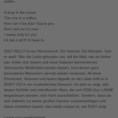
wollen.
A drop in the ocean
The one in a million
How can it be that I found you
Don’t tell me it’s over
I swear only for you
I’d risk it all If I’d have to
IGGY KELLY ist ein Herzmensch. Ein Visionär. Ein Kämpfer. Und
er weiß: Wer die Liebe gefunden hat, will die Welt, wie sie bisher
war, hinter sich lassen und neue Galaxien kennenlernen.
Sehnsüchte Wirklichkeit werden lassen. Und diesen ganz
besonderen Menschen niemals wieder verlassen. All diese
Emotionen, Visionen und lauten Appelle an die Liebe hüllt er in
DON'T GO in ein musikalisches Gewand, mit dem er zeigt, das
deepe Gefühle und mitreißende Vibes, die vom EDM-Duo LANNÉ
beigesteuert werden, sich nicht ausschließen. Sondern, dass sie
sich vielmehr zu einem großen Ganzen zusammenfügen und
etwas entstehen lassen, das totally unique ist, wie IGGY singt.
Leave your world behind