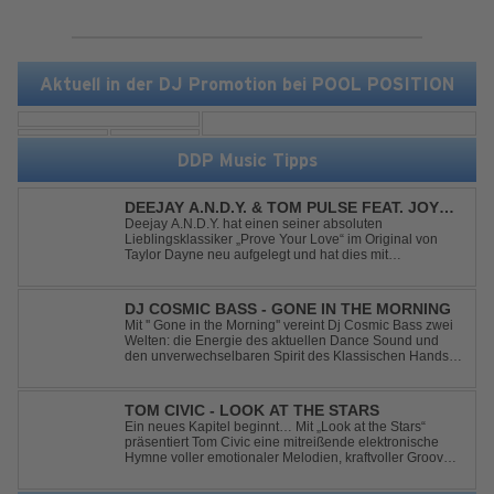
Aktuell in der DJ Promotion bei POOL POSITION
DDP Music Tipps
DEEJAY A.N.D.Y. & TOM PULSE FEAT. JOY
ANDERSEN - PROVE YOUR LOVE
Deejay A.N.D.Y. hat einen seiner absoluten
Lieblingsklassiker „Prove Your Love“ im Original von
Taylor Dayne neu aufgelegt und hat dies mit
namenhafter Unterstützung von Tom Pulse und
Sängerin Joy Andersen getan. Der frische Sound für
einen weltweit bekannten Hit animiert direkt wieder zum
DJ COSMIC BASS - GONE IN THE MORNING
tanz...
Mit '' Gone in the Morning'' vereint Dj Cosmic Bass zwei
Welten: die Energie des aktuellen Dance Sound und
den unverwechselbaren Spirit des Klassischen Hands
Up. Ein Soundtrack für eine unvergessliche Nacht!
TOM CIVIC - LOOK AT THE STARS
Ein neues Kapitel beginnt… Mit „Look at the Stars“
präsentiert Tom Civic eine mitreißende elektronische
Hymne voller emotionaler Melodien, kraftvoller Grooves
und dem Gefühl, über das Gewöhnliche
hinauszublicken. Bekannt für seine einzigartige