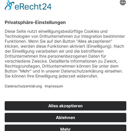
Top 100
Hot 50
Top Neueinsteiger
Highscores
Jahrescharts
Top 100
Hot 50
Top Neueinsteiger
Highscores
Jahrescharts
DJ-Promo buchen