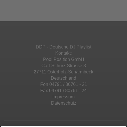
Ihren Aktivitäten sammeln. Bitte lesen Sie die
Mehr Informationen
powered by
Usercentrics Consent
Details durch und stimmen Sie der Nutzung
Management Platform
&
eRecht24
des Service zu, um diese Inhalte anzuzeigen.
Akzeptieren
Mehr Informationen
powered by
Usercentrics Consent
Management Platform
&
eRecht24
Akzeptieren
DDP - Deutsche DJ Playlist
powered by
Usercentrics Consent
Kontakt:
Management Platform
&
eRecht24
Pool Position GmbH
Carl-Schurz-Strasse 8
27711 Osterholz-Scharmbeck
Deutschland
Fon 04791 / 80761 - 21
Fax 04791 / 80761 - 24
Impressum
Datenschutz