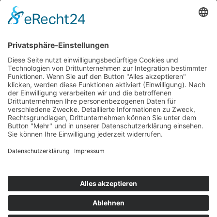
Top 100
Hot 50
Top Neueinsteiger
Highscores
Jahrescharts
Top 100
Hot 50
Top Neueinsteiger
Highscores
Jahrescharts
DJ-Promo buchen