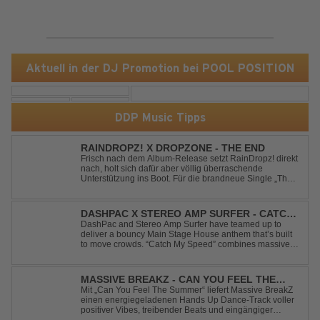
Aktuell in der DJ Promotion bei POOL POSITION
DDP Music Tipps
RAINDROPZ! X DROPZONE - THE END
Frisch nach dem Album-Release setzt RainDropz! direkt
nach, holt sich dafür aber völlig überraschende
Unterstützung ins Boot. Für die brandneue Single „The
End“ reaktiviert der Produzent eines seiner zusätzlichen
Artist-Alias-Projekte "DropZone", um das es jahrelang
still war. „The End“ ist ei...
DASHPAC X STEREO AMP SURFER - CATCH
MY SPEED
DashPac and Stereo Amp Surfer have teamed up to
deliver a bouncy Main Stage House anthem that’s built
to move crowds. “Catch My Speed” combines massive
lead sounds, pumping basslines, and infectious energy
into one festival-ready package. Packed with peak-time
vibes and unstoppable momentum, th...
MASSIVE BREAKZ - CAN YOU FEEL THE
SUMMER
Mit „Can You Feel The Summer“ liefert Massive BreakZ
einen energiegeladenen Hands Up Dance-Track voller
positiver Vibes, treibender Beats und eingängiger