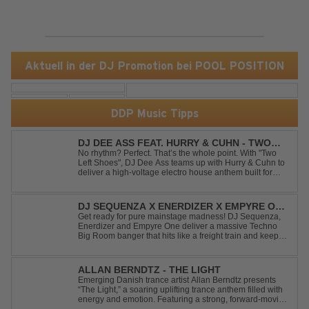
Aktuell in der DJ Promotion bei POOL POSITION
DDP Music Tipps
DJ DEE ASS FEAT. HURRY & CUHN - TWO
LEFT SHOES
No rhythm? Perfect. That’s the whole point. With "Two
Left Shoes", DJ Dee Ass teams up with Hurry & Cuhn to
deliver a high-voltage electro house anthem built for
chaotic dancefloors and unforgettable nights. Loud,
unapologetic, and irresistibly catchy, this track turns
clumsiness into confid...
DJ SEQUENZA X ENERDIZER X EMPYRE ONE
- UNTIL THE MORNING LIGHT
Get ready for pure mainstage madness! DJ Sequenza,
Enerdizer and Empyre One deliver a massive Techno
Big Room banger that hits like a freight train and keeps
the energy at maximum from the first kick to the final
drop. Packed with explosive synths, pounding basslines
and an unstoppable festival...
ALLAN BERNDTZ - THE LIGHT
Emerging Danish trance artist Allan Berndtz presents
“The Light,” a soaring uplifting trance anthem filled with
energy and emotion. Featuring a strong, forward-moving