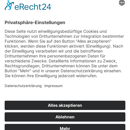
Top 100
Hot 50
Top Neueinsteiger
Highscores
Jahrescharts
Top 100
Hot 50
Top Neueinsteiger
Highscores
Jahrescharts
DJ-Promo buchen