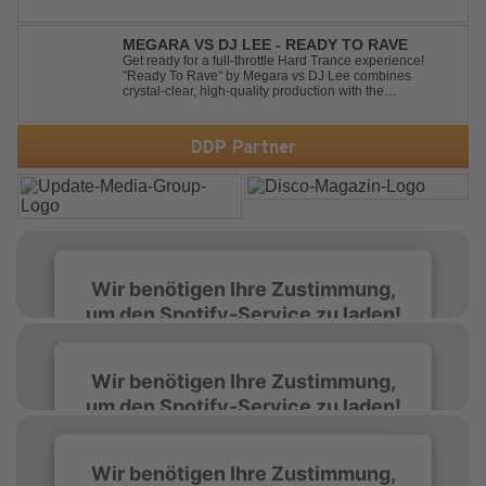
the energy at maximum from the first kick to the final
drop. Packed with explosive synths, pounding basslines
and an unstoppable festival...
MEGARA VS DJ LEE - READY TO RAVE
Get ready for a full-throttle Hard Trance experience!
"Ready To Rave" by Megara vs DJ Lee combines
crystal-clear, high-quality production with the
unmistakable spirit of the '90s. Driven by an uplifting,
high-energy melody and pounding, stomping drums, this
track delivers pure rave nostalgia wh...
DDP Partner
Wir benötigen Ihre Zustimmung,
um den Spotify-Service zu laden!
Wir verwenden Spotify, um Inhalte
Wir benötigen Ihre Zustimmung,
einzubetten. Dieser Service kann Daten zu
um den Spotify-Service zu laden!
Ihren Aktivitäten sammeln. Bitte lesen Sie die
Details durch und stimmen Sie der Nutzung
des Service zu, um diese Inhalte anzuzeigen.
Wir verwenden Spotify, um Inhalte
Wir benötigen Ihre Zustimmung,
einzubetten. Dieser Service kann Daten zu