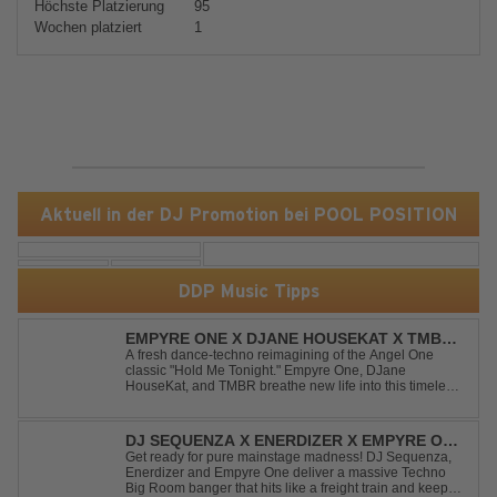
Höchste Platzierung
95
Wochen platziert
1
Aktuell in der DJ Promotion bei POOL POSITION
DDP Music Tipps
EMPYRE ONE X DJANE HOUSEKAT X TMBR -
HOLD ME TONIGHT
A fresh dance-techno reimagining of the Angel One
classic "Hold Me Tonight." Empyre One, DJane
HouseKat, and TMBR breathe new life into this timeless
anthem with driving beats, powerful drops, and an
energetic modern production. Blending nostalgia with
contemporary dancefloor energy, this cover...
DJ SEQUENZA X ENERDIZER X EMPYRE ONE
- UNTIL THE MORNING LIGHT
Get ready for pure mainstage madness! DJ Sequenza,
Enerdizer and Empyre One deliver a massive Techno
Big Room banger that hits like a freight train and keeps