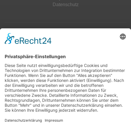
Datenschutz
Top 100
Hot 50
Top Neueinsteiger
Highscores
Jahrescharts
Top 100
Hot 50
Top Neueinsteiger
Highscores
Jahrescharts