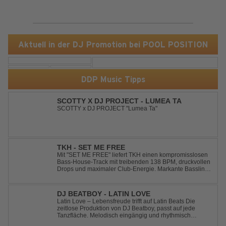
Aktuell in der DJ Promotion bei POOL POSITION
DDP Music Tipps
SCOTTY X DJ PROJECT - LUMEA TA
SCOTTY x DJ PROJECT "Lumea Ta"
TKH - SET ME FREE
Mit "SET ME FREE" liefert TKH einen kompromisslosen
Bass-House-Track mit treibenden 138 BPM, druckvollen
Drops und maximaler Club-Energie. Markante Basslines
treffen auf hypnotische Vocals und einen Build-up, der
die Spannung konsequent bis zu den Drops nach oben
schraubt. Der Track hat die no...
DJ BEATBOY - LATIN LOVE
Latin Love – Lebensfreude trifft auf Latin Beats Die
zeitlose Produktion von DJ Beatboy, passt auf jede
Tanzfläche. Melodisch eingängig und rhythmisch
treibend, bringt der Song das Publikum ins Feel Good