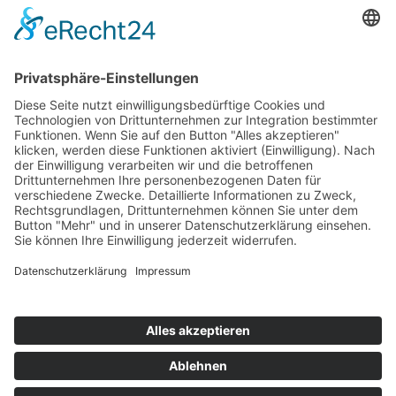
Top 100
Hot 50
Top Neueinsteiger
Highscores
Jahrescharts
Top 100
Hot 50
Top Neueinsteiger
Highscores
Jahrescharts
DJ-Promo buchen