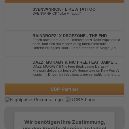
SVENVANRICK - LIKE A TATTOO
SVENVANRICK "Like A Tattoo"
RAINDROPZ! X DROPZONE - THE END
Frisch nach dem Album-Release setzt RainDropz! direkt
nach, holt sich dafür aber völlig überraschende
Unterstützung ins Boot. Für die brandneue Single „The
End“ reaktiviert der Produzent eines seiner zusätzlichen
Artist-Alias-Projekte "DropZone", um das es jahrelang
still war. „The End“ ist ei...
DAZZ, MOKABY & NIC FREE FEAT. JAIME
DERAZ - FIREWORK
DAZZ, MOKABY & Nic Free (feat. Jaime Deraz) –
Firework delivers a fresh UK House take on Katy Perry's
iconic hit. Driven by infectious grooves, uplifting energy,
and Jaime Deraz's stunning vocals, this reimagined
cover brings a modern club vibe while preserving the
emotional power of the origin...
DDP Partner
Wir benötigen Ihre Zustimmung,
um den Spotify-Service zu laden!