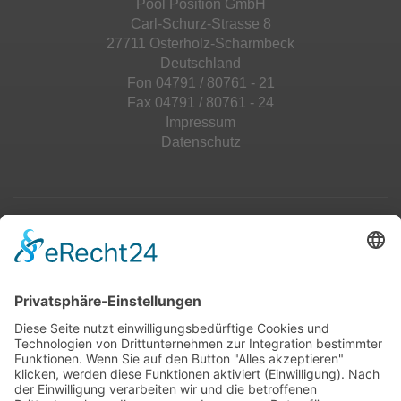
Pool Position GmbH
Carl-Schurz-Strasse 8
27711 Osterholz-Scharmbeck
Deutschland
Fon 04791 / 80761 - 21
Fax 04791 / 80761 - 24
Impressum
Datenschutz
Top 100
Hot 50
Top Neueinsteiger
Highscores
Jahrescharts