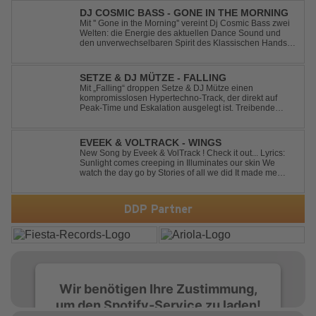
DJ COSMIC BASS - GONE IN THE MORNING
Mit '' Gone in the Morning'' vereint Dj Cosmic Bass zwei
Welten: die Energie des aktuellen Dance Sound und
den unverwechselbaren Spirit des Klassischen Hands
Up. Ein Soundtrack für eine unvergessliche Nacht!
SETZE & DJ MÜTZE - FALLING
Mit „Falling“ droppen Setze & DJ Mütze einen
kompromisslosen Hypertechno-Track, der direkt auf
Peak-Time und Eskalation ausgelegt ist. Treibende
Kicks, verzerrte Synths und energiegeladene Drops
verschmelzen zu einem Sound, der keine Pausen kennt
– roh, schnell und absolut mitreißend. Zwischen ...
EVEEK & VOLTRACK - WINGS
New Song by Eveek & VolTrack ! Check it out... Lyrics:
Sunlight comes creeping in Illuminates our skin We
watch the day go by Stories of all we did It made me
think of you It made me think of you Under a trillion stars
We danced on top of cars ...
DDP Partner
Wir benötigen Ihre Zustimmung,
um den Spotify-Service zu laden!