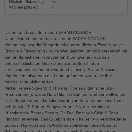
Höchste Platzierung
35
Wochen platziert
7
Die heißen Beats der neuen SARAH CONNOR!
Neuer Sound  neuer Look  die neue SARAH CONNOR:
Monatelang war die Sängerin mit unermüdlichem Einsatz, voller
Energie & Tatendrang um die Welt gejettet, um sich persönlich mit
den erfolgreichsten Produzenten & Songwritern aus den
unterschiedlichsten Musikszenen zu treffen. In den
verschiedensten Ländern wurden Listening- & Jam-Sessions
abgehalten, bis genau die Leute gefunden waren, die ihre
musikalische Vision teilten.
Mikkel Remee Sigvardt & Thomas Troelsen, dänische Star-
Produzenten (u.a. des No.1 Hits Hot Summer und der weltweiten
No.1 Superstar von Jamelia) wurde von Sarah ebenso ins Team
geholt, wie JR Rotem, Songwriter aus LA, der bereits mit
Künstlern wie Britney Spears, Dr. Dre, Destiny's Child & Sean
Kingston arbeitete. Das Ergebnis ist ein heißer Mix verschiedener
Sounds, Hip-Pop nennt SARAH den Stil ihres neuen Albums:
"Ich bin ständig auf der Suche, will mich & meinen Sound neu