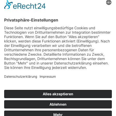
Top 100
Hot 50
Top Neueinsteiger
Highscores
Jahrescharts
Top 100
Hot 50
Top Neueinsteiger
Highscores
Jahrescharts
DJ-Promo buchen