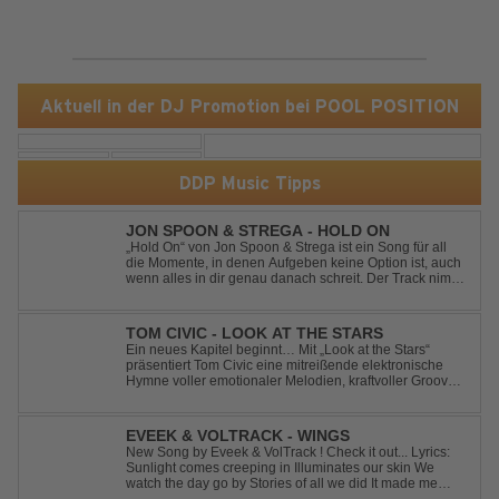
Aktuell in der DJ Promotion bei POOL POSITION
DDP Music Tipps
JON SPOON & STREGA - HOLD ON
„Hold On“ von Jon Spoon & Strega ist ein Song für all
die Momente, in denen Aufgeben keine Option ist, auch
wenn alles in dir genau danach schreit. Der Track nimmt
dieses Gefühl auf, wenn man kurz davor steht
loszulassen, und verwandelt es in pure Energie, die
dich daran erinnert, noch einmal f...
TOM CIVIC - LOOK AT THE STARS
Ein neues Kapitel beginnt… Mit „Look at the Stars“
präsentiert Tom Civic eine mitreißende elektronische
Hymne voller emotionaler Melodien, kraftvoller Grooves
und dem Gefühl, über das Gewöhnliche
hinauszublicken. Bekannt für seine einzigartige
Verbindung aus Dance, House und elektronische...
EVEEK & VOLTRACK - WINGS
New Song by Eveek & VolTrack ! Check it out... Lyrics:
Sunlight comes creeping in Illuminates our skin We
watch the day go by Stories of all we did It made me