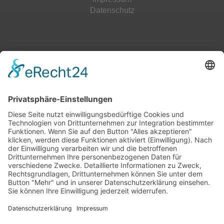
Datenschutz
Top 100
Hot 50
Top Neueinsteiger
Highscores
Jahrescharts
Top 100
Hot 50
Top Neueinsteiger
Highscores
Jahrescharts