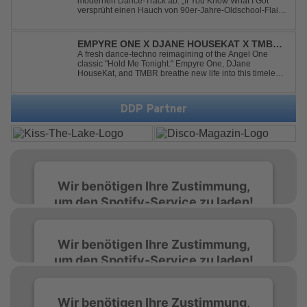
modernen Dance-Track ab. „If You Know What I Got“
versprüht einen Hauch von 90er-Jahre-Oldschool-Flair,
kombiniert mit frischen, neuen Elementen – perfekt für
Dance- oder Workout-Playlists und natürlich ideal für
Club- und Festival-Sets.
EMPYRE ONE X DJANE HOUSEKAT X TMBR -
HOLD ME TONIGHT
A fresh dance-techno reimagining of the Angel One
classic "Hold Me Tonight." Empyre One, DJane
HouseKat, and TMBR breathe new life into this timeless
anthem with driving beats, powerful drops, and an
energetic modern production. Blending nostalgia with
contemporary dancefloor energy, this cover...
DDP Partner
Wir benötigen Ihre Zustimmung,
um den Spotify-Service zu laden!
Wir verwenden Spotify, um Inhalte
Wir benötigen Ihre Zustimmung,
einzubetten. Dieser Service kann Daten zu
um den Spotify-Service zu laden!
Ihren Aktivitäten sammeln. Bitte lesen Sie die
Details durch und stimmen Sie der Nutzung
des Service zu, um diese Inhalte anzuzeigen.
Wir verwenden Spotify, um Inhalte
Wir benötigen Ihre Zustimmung,