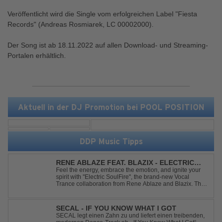
Veröffentlicht wird die Single vom erfolgreichen Label "Fiesta
Records" (Andreas Rosmiarek, LC 00002000).
Der Song ist ab 18.11.2022 auf allen Download- und Streaming-
Portalen erhältlich.
Aktuell in der DJ Promotion bei POOL POSITION
DDP Music Tipps
RENE ABLAZE FEAT. BLAZIX - ELECTRIC
SOULFIRE
Feel the energy, embrace the emotion, and ignite your
spirit with "Electric SoulFire", the brand-new Vocal
Trance collaboration from Rene Ablaze and Blazix. This
release delivers two unique journeys through the world
of uplifting melodies and powerful vocals. Classic
Uplifting Vocal Trance me...
SECAL - IF YOU KNOW WHAT I GOT
SECAL legt einen Zahn zu und liefert einen treibenden,