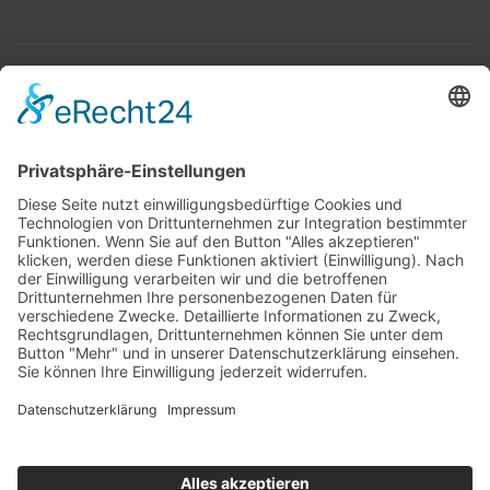
Top 100
Hot 50
Top Neueinsteiger
Highscores
Jahrescharts
Top 100
Hot 50
Top Neueinsteiger
Highscores
Jahrescharts