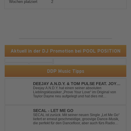
Wochen platziert
2
Aktuell in der DJ Promotion bei POOL POSITION
DDP Music Tipps
DEEJAY A.N.D.Y. & TOM PULSE FEAT. JOY
ANDERSEN - PROVE YOUR LOVE
Deejay A.N.D.Y. hat einen seiner absoluten
Lieblingsklassiker „Prove Your Love“ im Original von
Taylor Dayne neu aufgelegt und hat dies mit
namenhafter Unterstützung von Tom Pulse und
Sängerin Joy Andersen getan. Der frische Sound für
einen weltweit bekannten Hit animiert direkt wieder zum
SECAL - LET ME GO
tanz...
SECAL ist zurück. Mit seiner neuen Single „Let Me Go“
liefert er erneut geschmeidige, groovige Dance-Musik,
die perfekt für den Dancefloor, aber auch fürs Radio
oder die persönliche Dance-Playlist im Alltag geeignet