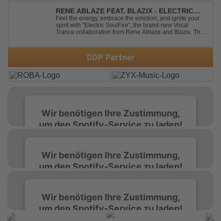
ist. Deep House trifft auf Dance-Pop – man darf
gespannt sein, was als Nächstes...
RENE ABLAZE FEAT. BLAZIX - ELECTRIC
SOULFIRE
Feel the energy, embrace the emotion, and ignite your
spirit with "Electric SoulFire", the brand-new Vocal
Trance collaboration from Rene Ablaze and Blazix. This
release delivers two unique journeys through the world
of uplifting melodies and powerful vocals. Classic
Uplifting Vocal Trance me...
DDP Partner
Wir benötigen Ihre Zustimmung,
um den Spotify-Service zu laden!
Wir verwenden Spotify, um Inhalte
Wir benötigen Ihre Zustimmung,
einzubetten. Dieser Service kann Daten zu
um den Spotify-Service zu laden!
Ihren Aktivitäten sammeln. Bitte lesen Sie die
Details durch und stimmen Sie der Nutzung
des Service zu, um diese Inhalte anzuzeigen.
Wir verwenden Spotify, um Inhalte
Wir benötigen Ihre Zustimmung,
einzubetten. Dieser Service kann Daten zu
um den Spotify-Service zu laden!
Ihren Aktivitäten sammeln. Bitte lesen Sie die
Mehr Informationen