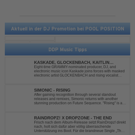
Aktuell in der DJ Promotion bei POOL POSITION
DDP Music Tipps
KASKADE, GLOCKENBACH, KAITLIN
ARAGON - RUNAWAY
Eight-time GRAMMY-nominated producer, DJ, and
electronic music icon Kaskade joins forces with masked
electronic artist GLOCKENBACH and rising vocalist
Kaitlin Aragon for their new collaboration “Runaway,”
arriving July 31st. The track marks the fourth single from
Kaskade’s forthcoming ORIGIN...
SIMONIC - RISING
After gaining recognition through several standout
releases and remixes, Simonic returns with another
stunning production on Future Sequence. "Rising" is a
powerful Uplifting Emotional Vocal Trance anthem,
combining breathtaking vocals, uplifting energy, and
goosebump-inducing melodies. A must-...
RAINDROPZ! X DROPZONE - THE END
Frisch nach dem Album-Release setzt RainDropz! direkt
nach, holt sich dafür aber völlig überraschende
Unterstützung ins Boot. Für die brandneue Single „The