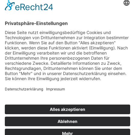
Top 100
Hot 50
Top Neueinsteiger
Highscores
Jahrescharts
Top 100
Hot 50
Top Neueinsteiger
Highscores
Jahrescharts
DJ-Promo buchen