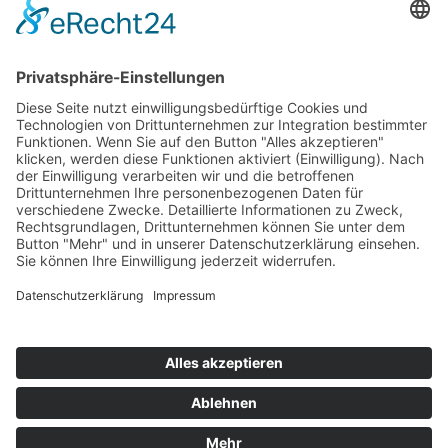
Top 100
Hot 50
Top Neueinsteiger
Highscores
Jahrescharts
Top 100
Hot 50
Top Neueinsteiger
Highscores
Jahrescharts
DJ-Promo buchen