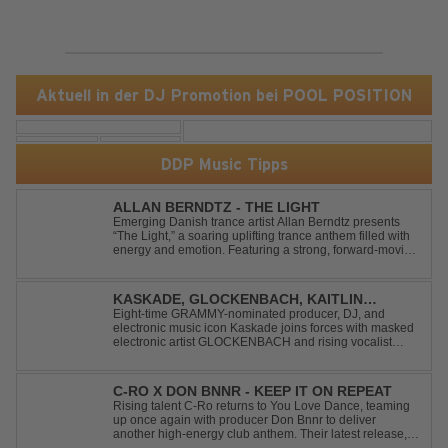
Aktuell in der DJ Promotion bei POOL POSITION
DDP Music Tipps
ALLAN BERNDTZ - THE LIGHT
Emerging Danish trance artist Allan Berndtz presents
“The Light,” a soaring uplifting trance anthem filled with
energy and emotion. Featuring a strong, forward-moving
melody, the track showcases the signature quality and
spirit of a Future Sequence release.
KASKADE, GLOCKENBACH, KAITLIN
ARAGON - RUNAWAY
Eight-time GRAMMY-nominated producer, DJ, and
electronic music icon Kaskade joins forces with masked
electronic artist GLOCKENBACH and rising vocalist
Kaitlin Aragon for their new collaboration “Runaway,”
arriving July 31st. The track marks the fourth single from
Kaskade’s forthcoming ORIGIN...
C-RO X DON BNNR - KEEP IT ON REPEAT
Rising talent C-Ro returns to You Love Dance, teaming
up once again with producer Don Bnnr to deliver
another high-energy club anthem. Their latest release,