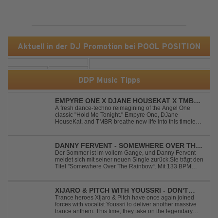
Aktuell in der DJ Promotion bei POOL POSITION
DDP Music Tipps
EMPYRE ONE X DJANE HOUSEKAT X TMBR -
HOLD ME TONIGHT
A fresh dance-techno reimagining of the Angel One
classic "Hold Me Tonight." Empyre One, DJane
HouseKat, and TMBR breathe new life into this timeless
anthem with driving beats, powerful drops, and an
energetic modern production. Blending nostalgia with
contemporary dancefloor energy, this cover...
DANNY FERVENT - SOMEWHERE OVER THE
RAINBOW
Der Sommer ist im vollem Gange, und Danny Fervent
meldet sich mit seiner neuen Single zurück.Sie trägt den
Titel "Somewhere Over The Rainbow“. Mit 133 BPM
entfaltet sich ein melodischer Trance Sound, der durch
seine atmosphärische Dichte und mitreißende Dynamik
überzeugt. Kraftvolle, zugleich g...
XIJARO & PITCH WITH YOUSSRI - DON'T
YOU WORRY CHILD
Trance heroes Xijaro & Pitch have once again joined
forces with vocalist Youssri to deliver another massive
trance anthem. This time, they take on the legendary