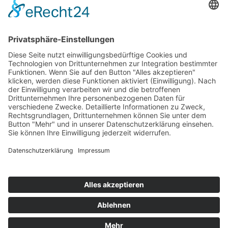
Top 100
Hot 50
Top Neueinsteiger
Highscores
Jahrescharts
Top 100
Hot 50
Top Neueinsteiger
Highscores
Jahrescharts
DJ-Promo buchen