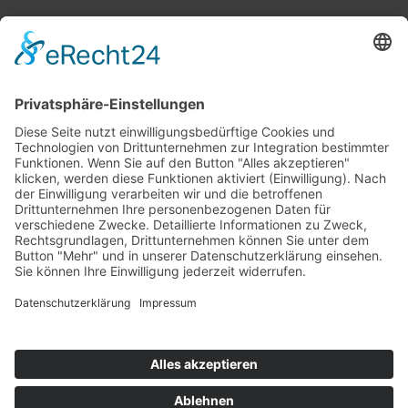
Top 100
Hot 50
Top Neueinsteiger
Highscores
Jahrescharts
Top 100
Hot 50
Top Neueinsteiger
Highscores
Jahrescharts