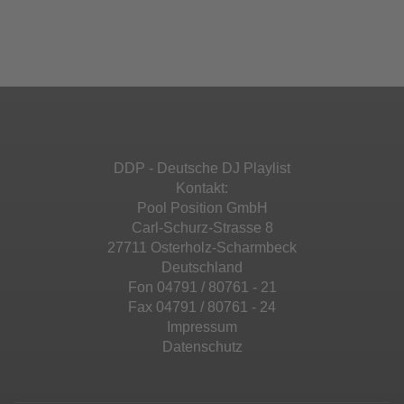
einzubetten. Dieser Service kann Daten zu
Ihren Aktivitäten sammeln. Bitte lesen Sie die
Mehr Informationen
powered by
Usercentrics Consent
Details durch und stimmen Sie der Nutzung
Management Platform
&
eRecht24
des Service zu, um diese Inhalte anzuzeigen.
Akzeptieren
Mehr Informationen
powered by
Usercentrics Consent
Management Platform
&
eRecht24
Akzeptieren
DDP - Deutsche DJ Playlist
powered by
Usercentrics Consent
Kontakt:
Management Platform
&
eRecht24
Pool Position GmbH
Carl-Schurz-Strasse 8
27711 Osterholz-Scharmbeck
Deutschland
Fon 04791 / 80761 - 21
Fax 04791 / 80761 - 24
Impressum
Datenschutz