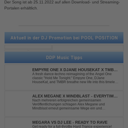
Der Song ist ab 25.11.2022 auf allen Download- und Streaming-
Portalen erhältlich.
Aktuell in der DJ Promotion bei POOL POSITION
DDP Music Tipps
EMPYRE ONE X DJANE HOUSEKAT X TMBR -
HOLD ME TONIGHT
A fresh dance-techno reimagining of the Angel One
classic "Hold Me Tonight." Empyre One, DJane
HouseKat, and TMBR breathe new life into this timeless
anthem with driving beats, powerful drops, and an
energetic modern production. Blending nostalgia with
contemporary dancefloor energy, this cover...
ALEX MEGANE X MINDBLAST - EVERYTIME
WE TOUCH
Nach mehreren erfolgreichen gemeinsamen
Veröffentlichungen schlagen Alex Megane und
Mindblast erneut gemeinsame Wege ein und
präsentieren mit Everytime We Touch ihre neueste
Zusammenarbeit. Für ihre aktuelle Single haben sie sich
einen echten Klassiker vorgenommen: den
MEGARA VS DJ LEE - READY TO RAVE
unvergessenen Song von Ma...
Get ready for a full-throttle Hard Trance experience!