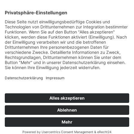
Top Neueinsteiger
Highscores
Jahrescharts
Top 100
Hot 50
Top Neueinsteiger
Highscores
Jahrescharts
DJ-Promo buchen