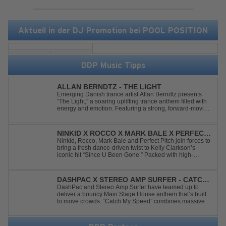
Aktuell in der DJ Promotion bei POOL POSITION
DDP Music Tipps
ALLAN BERNDTZ - THE LIGHT
Emerging Danish trance artist Allan Berndtz presents
“The Light,” a soaring uplifting trance anthem filled with
energy and emotion. Featuring a strong, forward-moving
melody, the track showcases the signature quality and
spirit of a Future Sequence release.
NINKID X ROCCO X MARK BALE X PERFECT
PITCH - SINCE U BEEN GONE
Ninkid, Rocco, Mark Bale and Perfect Pitch join forces to
bring a fresh dance-driven twist to Kelly Clarkson’s
iconic hit “Since U Been Gone.” Packed with high-
energy beats, uplifting vibes and a festival-ready sound,
this cover is built for peak-time sets, radio rotations and
every dancefloor ...
DASHPAC X STEREO AMP SURFER - CATCH
MY SPEED
DashPac and Stereo Amp Surfer have teamed up to
deliver a bouncy Main Stage House anthem that’s built
to move crowds. “Catch My Speed” combines massive
lead sounds, pumping basslines, and infectious energy
into one festival-ready package. Packed with peak-time
vibes and unstoppable momentum, th...