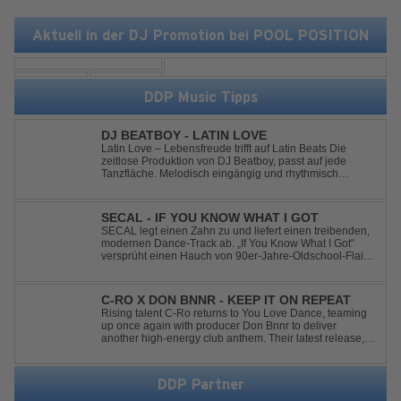
Aktuell in der DJ Promotion bei POOL POSITION
DDP Music Tipps
DJ BEATBOY - LATIN LOVE
Latin Love – Lebensfreude trifft auf Latin Beats Die
zeitlose Produktion von DJ Beatboy, passt auf jede
Tanzfläche. Melodisch eingängig und rhythmisch
treibend, bringt der Song das Publikum ins Feel Good
Party Feeling. DJ Beatboy alias Benjamin Huk aus
Hannover, freut sich über Feedback....
SECAL - IF YOU KNOW WHAT I GOT
SECAL legt einen Zahn zu und liefert einen treibenden,
modernen Dance-Track ab. „If You Know What I Got“
versprüht einen Hauch von 90er-Jahre-Oldschool-Flair,
kombiniert mit frischen, neuen Elementen – perfekt für
Dance- oder Workout-Playlists und natürlich ideal für
Club- und Festival-Sets.
C-RO X DON BNNR - KEEP IT ON REPEAT
Rising talent C-Ro returns to You Love Dance, teaming
up once again with producer Don Bnnr to deliver
another high-energy club anthem. Their latest release,
"Keep It On Repeat," fuses an infectious vocal hook with
a driving blend of Techno and House, creating the
perfect soundtrack for peak-tim...
DDP Partner