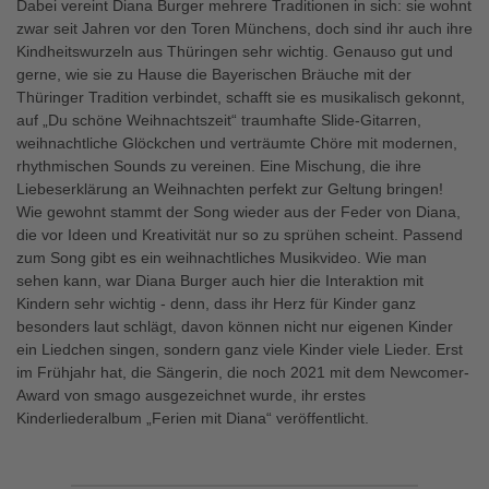
Dabei vereint Diana Burger mehrere Traditionen in sich: sie wohnt
zwar seit Jahren vor den Toren Münchens, doch sind ihr auch ihre
Kindheitswurzeln aus Thüringen sehr wichtig. Genauso gut und
gerne, wie sie zu Hause die Bayerischen Bräuche mit der
Thüringer Tradition verbindet, schafft sie es musikalisch gekonnt,
auf „Du schöne Weihnachtszeit“ traumhafte Slide-Gitarren,
weihnachtliche Glöckchen und verträumte Chöre mit modernen,
rhythmischen Sounds zu vereinen. Eine Mischung, die ihre
Liebeserklärung an Weihnachten perfekt zur Geltung bringen!
Wie gewohnt stammt der Song wieder aus der Feder von Diana,
die vor Ideen und Kreativität nur so zu sprühen scheint. Passend
zum Song gibt es ein weihnachtliches Musikvideo. Wie man
sehen kann, war Diana Burger auch hier die Interaktion mit
Kindern sehr wichtig - denn, dass ihr Herz für Kinder ganz
besonders laut schlägt, davon können nicht nur eigenen Kinder
ein Liedchen singen, sondern ganz viele Kinder viele Lieder. Erst
im Frühjahr hat, die Sängerin, die noch 2021 mit dem Newcomer-
Award von smago ausgezeichnet wurde, ihr erstes
Kinderliederalbum „Ferien mit Diana“ veröffentlicht.