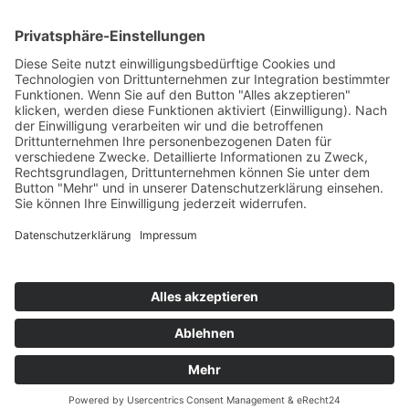
Top Neueinsteiger
Highscores
Jahrescharts
Top 100
Hot 50
Top Neueinsteiger
Highscores
Jahrescharts
DJ-Promo buchen