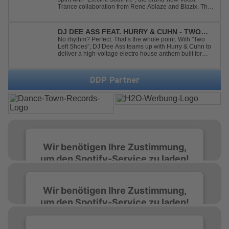
Trance collaboration from Rene Ablaze and Blazix. This
release delivers two unique journeys through the world
of uplifting melodies and powerful vocals. Classic
Uplifting Vocal Trance me...
DJ DEE ASS FEAT. HURRY & CUHN - TWO
LEFT SHOES
No rhythm? Perfect. That’s the whole point. With "Two
Left Shoes", DJ Dee Ass teams up with Hurry & Cuhn to
deliver a high-voltage electro house anthem built for
chaotic dancefloors and unforgettable nights. Loud,
unapologetic, and irresistibly catchy, this track turns
clumsiness into confid...
DDP Partner
Wir benötigen Ihre Zustimmung,
um den Spotify-Service zu laden!
Wir verwenden Spotify, um Inhalte
Wir benötigen Ihre Zustimmung,
einzubetten. Dieser Service kann Daten zu
um den Spotify-Service zu laden!
Ihren Aktivitäten sammeln. Bitte lesen Sie die
Details durch und stimmen Sie der Nutzung
des Service zu, um diese Inhalte anzuzeigen.
Wir verwenden Spotify, um Inhalte