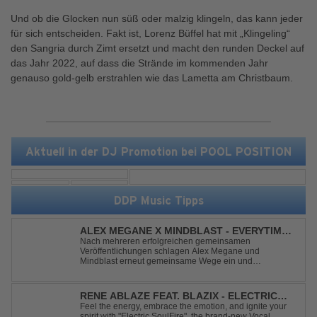
Und ob die Glocken nun süß oder malzig klingeln, das kann jeder
für sich entscheiden. Fakt ist, Lorenz Büffel hat mit „Klingeling“
den Sangria durch Zimt ersetzt und macht den runden Deckel auf
das Jahr 2022, auf dass die Strände im kommenden Jahr
genauso gold-gelb erstrahlen wie das Lametta am Christbaum.
Aktuell in der DJ Promotion bei POOL POSITION
DDP Music Tipps
ALEX MEGANE X MINDBLAST - EVERYTIME
WE TOUCH
Nach mehreren erfolgreichen gemeinsamen
Veröffentlichungen schlagen Alex Megane und
Mindblast erneut gemeinsame Wege ein und
präsentieren mit Everytime We Touch ihre neueste
Zusammenarbeit. Für ihre aktuelle Single haben sie sich
einen echten Klassiker vorgenommen: den
RENE ABLAZE FEAT. BLAZIX - ELECTRIC
unvergessenen Song von Ma...
SOULFIRE
Feel the energy, embrace the emotion, and ignite your
spirit with "Electric SoulFire", the brand-new Vocal