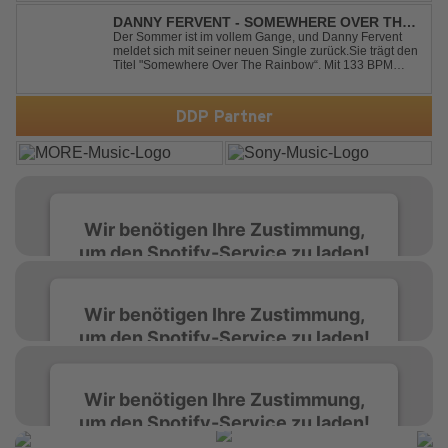
Sängerin Joy Andersen getan. Der frische Sound für
einen weltweit bekannten Hit animiert direkt wieder zum
DANNY FERVENT - SOMEWHERE OVER THE
tanz...
RAINBOW
Der Sommer ist im vollem Gange, und Danny Fervent
meldet sich mit seiner neuen Single zurück.Sie trägt den
Titel "Somewhere Over The Rainbow“. Mit 133 BPM
entfaltet sich ein melodischer Trance Sound, der durch
seine atmosphärische Dichte und mitreißende Dynamik
überzeugt. Kraftvolle, zugleich g...
DDP Partner
Wir benötigen Ihre Zustimmung,
um den Spotify-Service zu laden!
Wir verwenden Spotify, um Inhalte
Wir benötigen Ihre Zustimmung,
einzubetten. Dieser Service kann Daten zu
um den Spotify-Service zu laden!
Ihren Aktivitäten sammeln. Bitte lesen Sie die
Details durch und stimmen Sie der Nutzung
des Service zu, um diese Inhalte anzuzeigen.
Wir verwenden Spotify, um Inhalte
Wir benötigen Ihre Zustimmung,
einzubetten. Dieser Service kann Daten zu
um den Spotify-Service zu laden!
Ihren Aktivitäten sammeln. Bitte lesen Sie die
Mehr Informationen