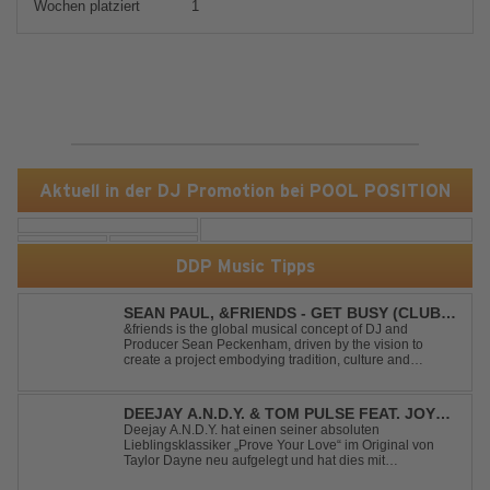
Wochen platziert
1
Aktuell in der DJ Promotion bei POOL POSITION
DDP Music Tipps
SEAN PAUL, &FRIENDS - GET BUSY (CLUB
MIX)
&friends is the global musical concept of DJ and
Producer Sean Peckenham, driven by the vision to
create a project embodying tradition, culture and
community. His new track “Get Busy (Club Mix)
alongside the Jamaican dancehall singer and rapper
Sean Paul, has taken this early 2000s hit to a who...
DEEJAY A.N.D.Y. & TOM PULSE FEAT. JOY
ANDERSEN - PROVE YOUR LOVE
Deejay A.N.D.Y. hat einen seiner absoluten
Lieblingsklassiker „Prove Your Love“ im Original von
Taylor Dayne neu aufgelegt und hat dies mit
namenhafter Unterstützung von Tom Pulse und