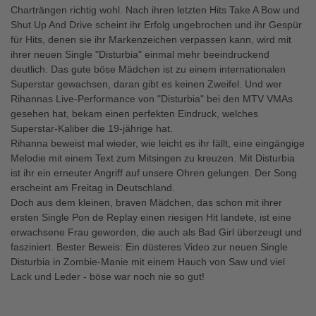
Charträngen richtig wohl. Nach ihren letzten Hits Take A Bow und
Shut Up And Drive scheint ihr Erfolg ungebrochen und ihr Gespür
für Hits, denen sie ihr Markenzeichen verpassen kann, wird mit
ihrer neuen Single "Disturbia" einmal mehr beeindruckend
deutlich. Das gute böse Mädchen ist zu einem internationalen
Superstar gewachsen, daran gibt es keinen Zweifel. Und wer
Rihannas Live-Performance von "Disturbia" bei den MTV VMAs
gesehen hat, bekam einen perfekten Eindruck, welches
Superstar-Kaliber die 19-jährige hat.
Rihanna beweist mal wieder, wie leicht es ihr fällt, eine eingängige
Melodie mit einem Text zum Mitsingen zu kreuzen. Mit Disturbia
ist ihr ein erneuter Angriff auf unsere Ohren gelungen. Der Song
erscheint am Freitag in Deutschland.
Doch aus dem kleinen, braven Mädchen, das schon mit ihrer
ersten Single Pon de Replay einen riesigen Hit landete, ist eine
erwachsene Frau geworden, die auch als Bad Girl überzeugt und
fasziniert. Bester Beweis: Ein düsteres Video zur neuen Single
Disturbia in Zombie-Manie mit einem Hauch von Saw und viel
Lack und Leder - böse war noch nie so gut!