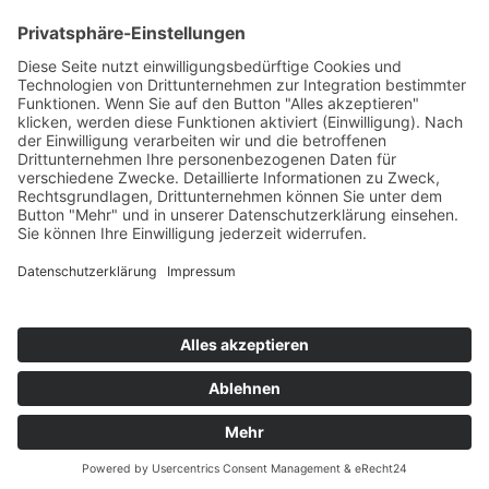
Highscores
Jahrescharts
Top 100
Hot 50
Top Neueinsteiger
Highscores
Jahrescharts
DJ-Promo buchen