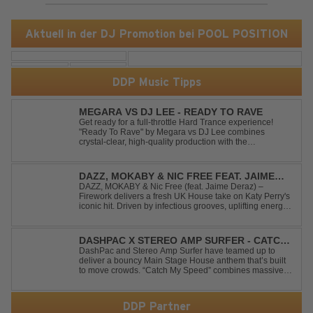
Aktuell in der DJ Promotion bei POOL POSITION
DDP Music Tipps
MEGARA VS DJ LEE - READY TO RAVE
Get ready for a full-throttle Hard Trance experience!
"Ready To Rave" by Megara vs DJ Lee combines
crystal-clear, high-quality production with the
unmistakable spirit of the '90s. Driven by an uplifting,
high-energy melody and pounding, stomping drums, this
track delivers pure rave nostalgia wh...
DAZZ, MOKABY & NIC FREE FEAT. JAIME
DERAZ - FIREWORK
DAZZ, MOKABY & Nic Free (feat. Jaime Deraz) –
Firework delivers a fresh UK House take on Katy Perry's
iconic hit. Driven by infectious grooves, uplifting energy,
and Jaime Deraz's stunning vocals, this reimagined
cover brings a modern club vibe while preserving the
emotional power of the origin...
DASHPAC X STEREO AMP SURFER - CATCH
MY SPEED
DashPac and Stereo Amp Surfer have teamed up to
deliver a bouncy Main Stage House anthem that’s built
to move crowds. “Catch My Speed” combines massive
lead sounds, pumping basslines, and infectious energy
into one festival-ready package. Packed with peak-time
vibes and unstoppable momentum, th...
DDP Partner