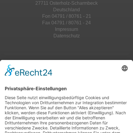
27711 Osterholz-Scharmbeck
Deutschland
Fon 04791 / 80761 - 21
Fax 04791 / 80761 - 24
Impressum
Datenschutz
Top 100
Hot 50
Top Neueinsteiger
Highscores
Jahrescharts
Top 100
Hot 50