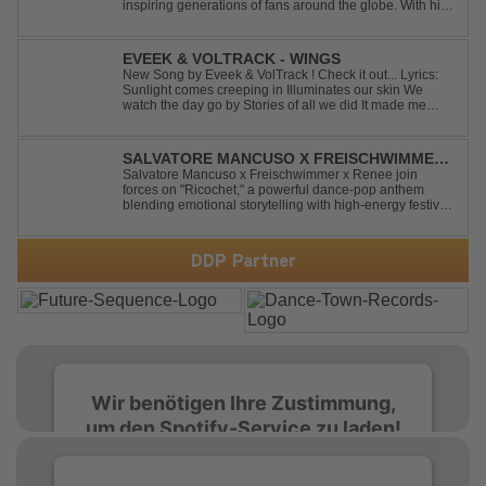
inspiring generations of fans around the globe. With his
latest release, "Behind The Storm," he once again
showcases his unmistakable sound, delivering Uplifting
Vocal Trance at its very ...
EVEEK & VOLTRACK - WINGS
New Song by Eveek & VolTrack ! Check it out... Lyrics:
Sunlight comes creeping in Illuminates our skin We
watch the day go by Stories of all we did It made me
think of you It made me think of you Under a trillion stars
We danced on top of cars ...
SALVATORE MANCUSO X FREISCHWIMMER
X RENEE - RICOCHET
Salvatore Mancuso x Freischwimmer x Renee join
forces on "Ricochet," a powerful dance-pop anthem
blending emotional storytelling with high-energy festival
production. Inspired by Bruce Springsteen's For You, the
track transforms a timeless theme into a fresh, modern
dance experience. Crafted by...
DDP Partner
Wir benötigen Ihre Zustimmung,
um den Spotify-Service zu laden!
Wir verwenden Spotify, um Inhalte