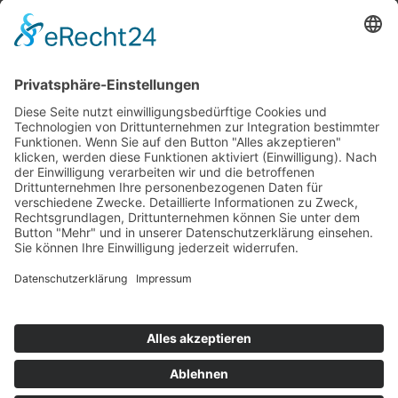
Top 100
Hot 50
Top Neueinsteiger
Highscores
Jahrescharts
Top 100
Hot 50
Top Neueinsteiger
Highscores
Jahrescharts
DJ-Promo buchen