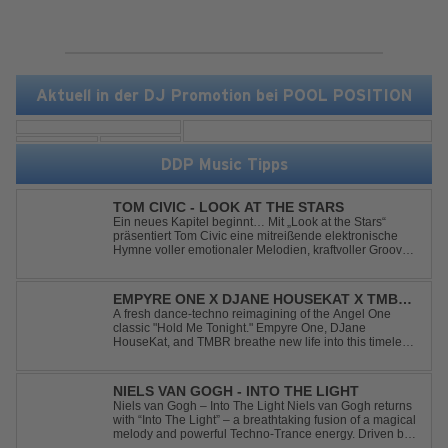
Aktuell in der DJ Promotion bei POOL POSITION
DDP Music Tipps
TOM CIVIC - LOOK AT THE STARS
Ein neues Kapitel beginnt… Mit „Look at the Stars“
präsentiert Tom Civic eine mitreißende elektronische
Hymne voller emotionaler Melodien, kraftvoller Grooves
und dem Gefühl, über das Gewöhnliche
hinauszublicken. Bekannt für seine einzigartige
Verbindung aus Dance, House und elektronische...
EMPYRE ONE X DJANE HOUSEKAT X TMBR -
HOLD ME TONIGHT
A fresh dance-techno reimagining of the Angel One
classic "Hold Me Tonight." Empyre One, DJane
HouseKat, and TMBR breathe new life into this timeless
anthem with driving beats, powerful drops, and an
energetic modern production. Blending nostalgia with
contemporary dancefloor energy, this cover...
NIELS VAN GOGH - INTO THE LIGHT
Niels van Gogh – Into The Light Niels van Gogh returns
with “Into The Light” – a breathtaking fusion of a magical
melody and powerful Techno-Trance energy. Driven by