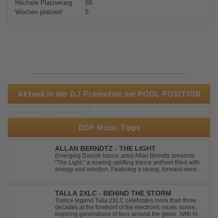
Höchste Platzierung
58
Wochen platziert
5
Aktuell in der DJ Promotion bei POOL POSITION
DDP Music Tipps
ALLAN BERNDTZ - THE LIGHT
Emerging Danish trance artist Allan Berndtz presents
“The Light,” a soaring uplifting trance anthem filled with
energy and emotion. Featuring a strong, forward-moving
melody, the track showcases the signature quality and
spirit of a Future Sequence release.
TALLA 2XLC - BEHIND THE STORM
Trance legend Talla 2XLC celebrates more than three
decades at the forefront of the electronic music scene,
inspiring generations of fans around the globe. With his