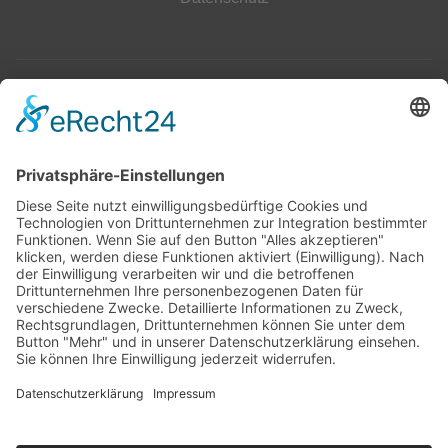
Top 100
Hot 50
Top Neueinsteiger
Highscores
Jahrescharts
Top 100
Hot 50
Top Neueinsteiger
Highscores
Jahrescharts