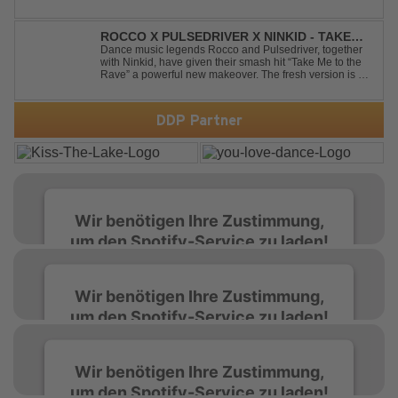
latest release, "Behind The Storm," he once again
showcases his unmistakable sound, delivering Uplifting
Vocal Trance at its very ...
ROCCO X PULSEDRIVER X NINKID - TAKE
ME TO THE RAVE (FESTIVAL MIX)
Dance music legends Rocco and Pulsedriver, together
with Ninkid, have given their smash hit “Take Me to the
Rave” a powerful new makeover. The fresh version is set
to ignite dance floors and bring every festival to a boiling
point. Featuring massive kicks and the beloved melody
that made the or...
DDP Partner
Wir benötigen Ihre Zustimmung,
um den Spotify-Service zu laden!
Wir verwenden Spotify, um Inhalte
Wir benötigen Ihre Zustimmung,
einzubetten. Dieser Service kann Daten zu
um den Spotify-Service zu laden!
Ihren Aktivitäten sammeln. Bitte lesen Sie die
Details durch und stimmen Sie der Nutzung
des Service zu, um diese Inhalte anzuzeigen.
Wir verwenden Spotify, um Inhalte
Wir benötigen Ihre Zustimmung,
einzubetten. Dieser Service kann Daten zu
um den Spotify-Service zu laden!
Ihren Aktivitäten sammeln. Bitte lesen Sie die