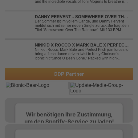
and the incredible vocals of Toni Mogens to breathe new
life into Billy Joel's timeless classic "Uptown Girl."
Combining a bouncy bassline and a fresh, feel-good
production, this modern da...
DANNY FERVENT - SOMEWHERE OVER THE
RAINBOW
Der Sommer ist im vollem Gange, und Danny Fervent
meldet sich mit seiner neuen Single zurück.Sie trägt den
Titel "Somewhere Over The Rainbow“. Mit 133 BPM
entfaltet sich ein melodischer Trance Sound, der durch
seine atmosphärische Dichte und mitreißende Dynamik
überzeugt. Kraftvolle, zugleich g...
NINKID X ROCCO X MARK BALE X PERFECT
PITCH - SINCE U BEEN GONE
Ninkid, Rocco, Mark Bale and Perfect Pitch join forces to
bring a fresh dance-driven twist to Kelly Clarkson’s
iconic hit “Since U Been Gone.” Packed with high-
energy beats, uplifting vibes and a festival-ready sound,
this cover is built for peak-time sets, radio rotations and
every dancefloor ...
DDP Partner
Wir benötigen Ihre Zustimmung,
um den Spotify-Service zu laden!
Wir verwenden Spotify, um Inhalte