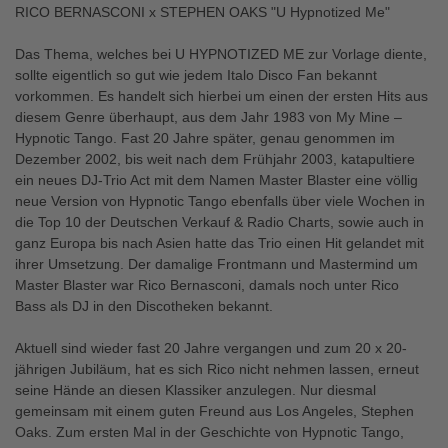
RICO BERNASCONI x STEPHEN OAKS "U Hypnotized Me"
Das Thema, welches bei U HYPNOTIZED ME zur Vorlage diente,
sollte eigentlich so gut wie jedem Italo Disco Fan bekannt
vorkommen. Es handelt sich hierbei um einen der ersten Hits aus
diesem Genre überhaupt, aus dem Jahr 1983 von My Mine –
Hypnotic Tango. Fast 20 Jahre später, genau genommen im
Dezember 2002, bis weit nach dem Frühjahr 2003, katapultiere
ein neues DJ-Trio Act mit dem Namen Master Blaster eine völlig
neue Version von Hypnotic Tango ebenfalls über viele Wochen in
die Top 10 der Deutschen Verkauf & Radio Charts, sowie auch in
ganz Europa bis nach Asien hatte das Trio einen Hit gelandet mit
ihrer Umsetzung. Der damalige Frontmann und Mastermind um
Master Blaster war Rico Bernasconi, damals noch unter Rico
Bass als DJ in den Discotheken bekannt.
Aktuell sind wieder fast 20 Jahre vergangen und zum 20 x 20-
jährigen Jubiläum, hat es sich Rico nicht nehmen lassen, erneut
seine Hände an diesen Klassiker anzulegen. Nur diesmal
gemeinsam mit einem guten Freund aus Los Angeles, Stephen
Oaks. Zum ersten Mal in der Geschichte von Hypnotic Tango,