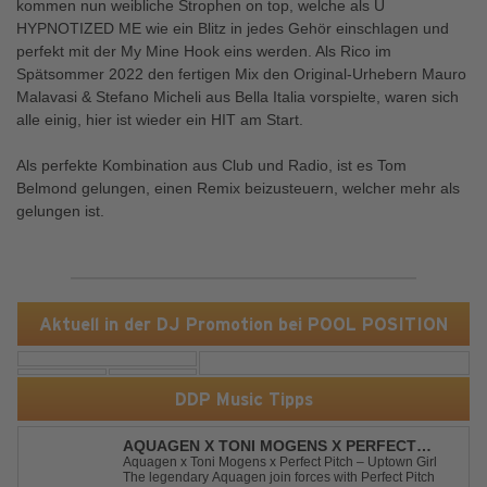
kommen nun weibliche Strophen on top, welche als U
HYPNOTIZED ME wie ein Blitz in jedes Gehör einschlagen und
perfekt mit der My Mine Hook eins werden. Als Rico im
Spätsommer 2022 den fertigen Mix den Original-Urhebern Mauro
Malavasi & Stefano Micheli aus Bella Italia vorspielte, waren sich
alle einig, hier ist wieder ein HIT am Start.
Als perfekte Kombination aus Club und Radio, ist es Tom
Belmond gelungen, einen Remix beizusteuern, welcher mehr als
gelungen ist.
Aktuell in der DJ Promotion bei POOL POSITION
DDP Music Tipps
AQUAGEN X TONI MOGENS X PERFECT
PITCH - UPTOWN GIRL
Aquagen x Toni Mogens x Perfect Pitch – Uptown Girl
The legendary Aquagen join forces with Perfect Pitch