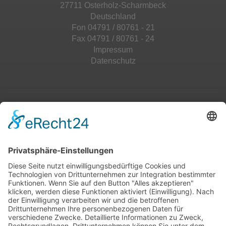
27711 Osterholz-Scharmbeck
Deutschland
Fon 04791 / 80761 - 21
Fax 04791 / 80761 - 24
Impressum
Datenschutz
Top 100
Hot 50
Top Neueinsteiger
Highscores
Jahrescharts
Top 100
Hot 50