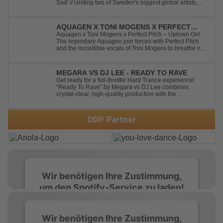
Sad' // Uniting two of Sweden's biggest global artists,
'Happiness Is So Sad' is a record that reflects on how the
happiest moments are often the hardest to say goodbye
to // The track was ...
AQUAGEN X TONI MOGENS X PERFECT
PITCH - UPTOWN GIRL
Aquagen x Toni Mogens x Perfect Pitch – Uptown Girl
The legendary Aquagen join forces with Perfect Pitch
and the incredible vocals of Toni Mogens to breathe new
life into Billy Joel's timeless classic "Uptown Girl."
Combining a bouncy bassline and a fresh, feel-good
production, this modern da...
MEGARA VS DJ LEE - READY TO RAVE
Get ready for a full-throttle Hard Trance experience!
"Ready To Rave" by Megara vs DJ Lee combines
crystal-clear, high-quality production with the
unmistakable spirit of the '90s. Driven by an uplifting,
high-energy melody and pounding, stomping drums, this
track delivers pure rave nostalgia wh...
DDP Partner
Wir benötigen Ihre Zustimmung,
um den Spotify-Service zu laden!
Wir verwenden Spotify, um Inhalte
Wir benötigen Ihre Zustimmung,
einzubetten. Dieser Service kann Daten zu