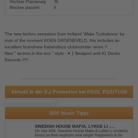
Höchste Platzierung
35
Wochen platziert
6
The new techno sensation from holland 'Wake Turbulence' by
man of the moment KOEN GROENEVELD, this includes an
excellent brandnew Kaiserdisco clubmonster remix !!
New " techno in the box " style - # 1 Beatport and #1 Decks
Records !!!!!
Aktuell in der DJ Promotion bei POOL POSITION
DDP Music Tipps
SWEDISH HOUSE MAFIA, LYKKE LI -
HAPPINESS IS SO SAD
On July 30th, Swedish House Mafia & Lykke Li combine
forces on their euphoric new single 'Happiness Is So