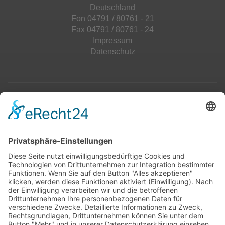
Deutschland
Fon 04791 / 80761 - 21
Fax 04791 / 80761 - 24
Impressum
Datenschutz
Top 100
Hot 50
Top Neueinsteiger
Highscores
Jahrescharts
Top 100
Hot 50
Top Neueinsteiger