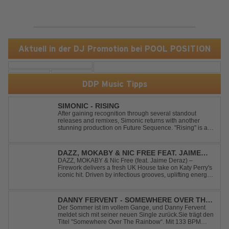
Aktuell in der DJ Promotion bei POOL POSITION
DDP Music Tipps
SIMONIC - RISING
After gaining recognition through several standout
releases and remixes, Simonic returns with another
stunning production on Future Sequence. "Rising" is a
powerful Uplifting Emotional Vocal Trance anthem,
combining breathtaking vocals, uplifting energy, and
goosebump-inducing melodies. A must-...
DAZZ, MOKABY & NIC FREE FEAT. JAIME
DERAZ - FIREWORK
DAZZ, MOKABY & Nic Free (feat. Jaime Deraz) –
Firework delivers a fresh UK House take on Katy Perry's
iconic hit. Driven by infectious grooves, uplifting energy,
and Jaime Deraz's stunning vocals, this reimagined
cover brings a modern club vibe while preserving the
emotional power of the origin...
DANNY FERVENT - SOMEWHERE OVER THE
RAINBOW
Der Sommer ist im vollem Gange, und Danny Fervent
meldet sich mit seiner neuen Single zurück.Sie trägt den
Titel "Somewhere Over The Rainbow“. Mit 133 BPM