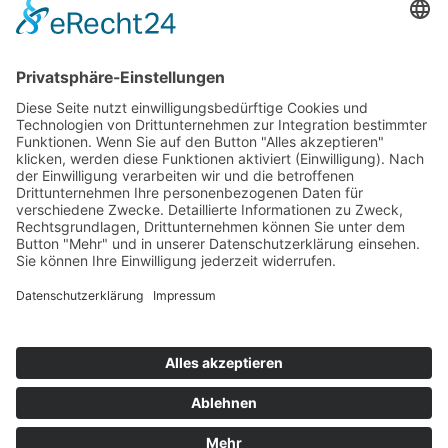
Top 100
Hot 50
Top Neueinsteiger
Highscores
Jahrescharts
Top 100
Hot 50
Top Neueinsteiger
Highscores
Jahrescharts
DJ-Promo buchen