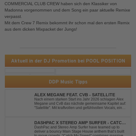
COMMERCIAL CLUB CREW haben sich den Klassiker von
Madonna vorgenommen und dem Song ein paar aktuelle Remixe
verpasst.
Mit dem Crew 7 Remix bekommt ihr schon mal den ersten Remix
aus dem dicken Mixpacket der Jungs!
Aktuell in der DJ Promotion bei POOL POSITION
DDP Music Tipps
ALEX MEGANE FEAT. CVB - SATELLITE
Nach einem starken Start ins Jahr 2026 schlagen Alex
Megane und CvB das nächste gemeinsame Kapitel auf:
"Satellite". Mit kraftvollen und gefühlvollen Vocals, einer
mitreißenden Melodie und einer energiegeladenen,
modernen Produktion entführt "Satellite" die Hörer auf
eine emotionale Reise durc...
DASHPAC X STEREO AMP SURFER - CATCH
MY SPEED
DashPac and Stereo Amp Surfer have teamed up to
deliver a bouncy Main Stage House anthem that’s built
to move crowds. “Catch My Speed” combines massive