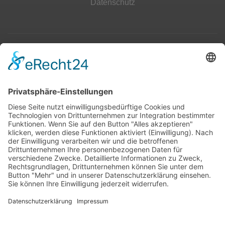
Datenschutz
Top 100
Hot 50
Top Neueinsteiger
Highscores
Jahrescharts
Top 100
Hot 50
Top Neueinsteiger
Highscores
Jahrescharts