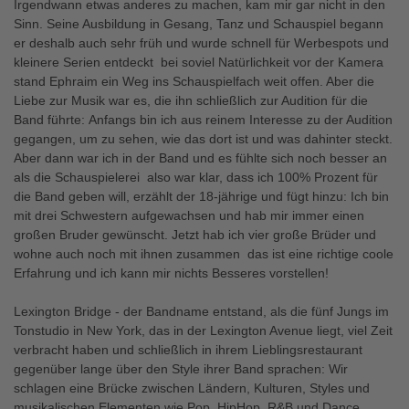
Irgendwann etwas anderes zu machen, kam mir gar nicht in den
Sinn. Seine Ausbildung in Gesang, Tanz und Schauspiel begann
er deshalb auch sehr früh und wurde schnell für Werbespots und
kleinere Serien entdeckt  bei soviel Natürlichkeit vor der Kamera
stand Ephraim ein Weg ins Schauspielfach weit offen. Aber die
Liebe zur Musik war es, die ihn schließlich zur Audition für die
Band führte: Anfangs bin ich aus reinem Interesse zu der Audition
gegangen, um zu sehen, wie das dort ist und was dahinter steckt.
Aber dann war ich in der Band und es fühlte sich noch besser an
als die Schauspielerei  also war klar, dass ich 100% Prozent für
die Band geben will, erzählt der 18-jährige und fügt hinzu: Ich bin
mit drei Schwestern aufgewachsen und hab mir immer einen
großen Bruder gewünscht. Jetzt hab ich vier große Brüder und
wohne auch noch mit ihnen zusammen  das ist eine richtige coole
Erfahrung und ich kann mir nichts Besseres vorstellen!
Lexington Bridge - der Bandname entstand, als die fünf Jungs im
Tonstudio in New York, das in der Lexington Avenue liegt, viel Zeit
verbracht haben und schließlich in ihrem Lieblingsrestaurant
gegenüber lange über den Style ihrer Band sprachen: Wir
schlagen eine Brücke zwischen Ländern, Kulturen, Styles und
musikalischen Elementen wie Pop, HipHop, R&B und Dance 