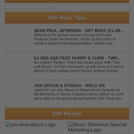
DDP Music Tipps
SEAN PAUL, &FRIENDS - GET BUSY (CLUB
MIX)
&friends is the global musical concept of DJ and
Producer Sean Peckenham, driven by the vision to
create a project embodying tradition, culture and
community. His new track “Get Busy (Club Mix)
alongside the Jamaican dancehall singer and rapper
Sean Paul, has taken this early 2000s hit to a who...
DJ DEE ASS FEAT. HURRY & CUHN - TWO
LEFT SHOES
No rhythm? Perfect. That’s the whole point. With "Two
Left Shoes", DJ Dee Ass teams up with Hurry & Cuhn to
deliver a high-voltage electro house anthem built for
chaotic dancefloors and unforgettable nights. Loud,
unapologetic, and irresistibly catchy, this track turns
clumsiness into confid...
JON SPOON & STREGA - HOLD ON
„Hold On“ von Jon Spoon & Strega ist ein Song für all
die Momente, in denen Aufgeben keine Option ist, auch
wenn alles in dir genau danach schreit. Der Track nimmt
dieses Gefühl auf, wenn man kurz davor steht
loszulassen, und verwandelt es in pure Energie, die
dich daran erinnert, noch einmal f...
DDP Partner