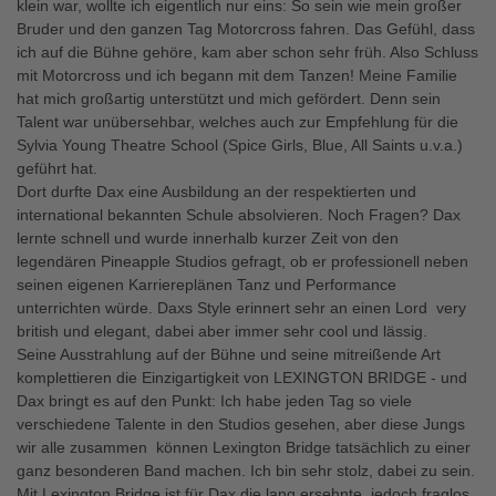
klein war, wollte ich eigentlich nur eins: So sein wie mein großer
Bruder und den ganzen Tag Motorcross fahren. Das Gefühl, dass
ich auf die Bühne gehöre, kam aber schon sehr früh. Also Schluss
mit Motorcross und ich begann mit dem Tanzen! Meine Familie
hat mich großartig unterstützt und mich gefördert. Denn sein
Talent war unübersehbar, welches auch zur Empfehlung für die
Sylvia Young Theatre School (Spice Girls, Blue, All Saints u.v.a.)
geführt hat.
Dort durfte Dax eine Ausbildung an der respektierten und
international bekannten Schule absolvieren. Noch Fragen? Dax
lernte schnell und wurde innerhalb kurzer Zeit von den
legendären Pineapple Studios gefragt, ob er professionell neben
seinen eigenen Karriereplänen Tanz und Performance
unterrichten würde. Daxs Style erinnert sehr an einen Lord  very
british und elegant, dabei aber immer sehr cool und lässig.
Seine Ausstrahlung auf der Bühne und seine mitreißende Art
komplettieren die Einzigartigkeit von LEXINGTON BRIDGE - und
Dax bringt es auf den Punkt: Ich habe jeden Tag so viele
verschiedene Talente in den Studios gesehen, aber diese Jungs 
wir alle zusammen  können Lexington Bridge tatsächlich zu einer
ganz besonderen Band machen. Ich bin sehr stolz, dabei zu sein.
Mit Lexington Bridge ist für Dax die lang ersehnte, jedoch fraglos