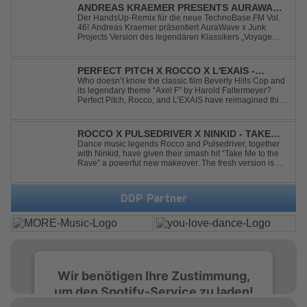
ANDREAS KRAEMER PRESENTS AURAWAVE
X JUNK PROJECT - VOYAGE VOYAGE
Der HandsUp-Remix für die neue TechnoBase.FM Vol.
46! Andreas Kraemer präsentiert AuraWave x Junk
(TIMSTER & NINTH REMIX)
Projects Version des legendären Klassikers „Voyage
Voyage“ im energiegeladenen HandsUp-Remix von
Timster & Ninth. Das HandsUp-Duo aus Nordrhein-
Westfalen verwandelt den zeitlosen Song mit druckvoll...
PERFECT PITCH X ROCCO X L'EXAIS -
DANCING ON FIRE
Who doesn’t know the classic film Beverly Hills Cop and
its legendary theme “Axel F” by Harold Faltermeyer?
Perfect Pitch, Rocco, and L’EXAIS have reimagined this
timeless classic with a fresh, modern approach.
Featuring an original vocal hook and a contemporary
production style, they respectf...
ROCCO X PULSEDRIVER X NINKID - TAKE
ME TO THE RAVE (FESTIVAL MIX)
Dance music legends Rocco and Pulsedriver, together
with Ninkid, have given their smash hit “Take Me to the
Rave” a powerful new makeover. The fresh version is set
to ignite dance floors and bring every festival to a boiling
point. Featuring massive kicks and the beloved melody
that made the or...
DDP Partner
Wir benötigen Ihre Zustimmung,
um den Spotify-Service zu laden!