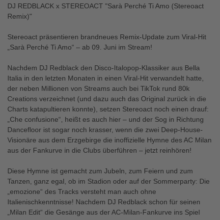
DJ REDBLACK x STEREOACT "Sarà Perché Ti Amo (Stereoact
Remix)"
Stereoact präsentieren brandneues Remix-Update zum Viral-Hit
„Sarà Perché Ti Amo“ – ab 09. Juni im Stream!
Nachdem DJ Redblack den Disco-Italopop-Klassiker aus Bella
Italia in den letzten Monaten in einen Viral-Hit verwandelt hatte,
der neben Millionen von Streams auch bei TikTok rund 80k
Creations verzeichnet (und dazu auch das Original zurück in die
Charts katapultieren konnte), setzen Stereoact noch einen drauf:
„Che confusione“, heißt es auch hier – und der Sog in Richtung
Dancefloor ist sogar noch krasser, wenn die zwei Deep-House-
Visionäre aus dem Erzgebirge die inoffizielle Hymne des AC Milan
aus der Fankurve in die Clubs überführen – jetzt reinhören!
Diese Hymne ist gemacht zum Jubeln, zum Feiern und zum
Tanzen, ganz egal, ob im Stadion oder auf der Sommerparty: Die
„emozione“ des Tracks versteht man auch ohne
Italienischkenntnisse! Nachdem DJ Redblack schon für seinen
„Milan Edit“ die Gesänge aus der AC-Milan-Fankurve ins Spiel