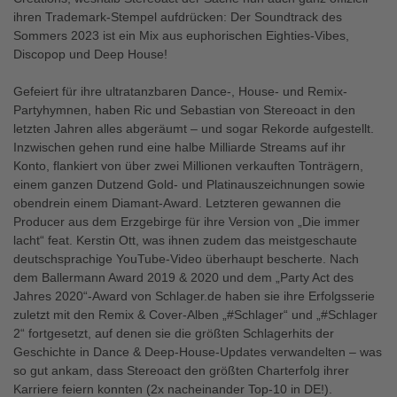
ihren Trademark-Stempel aufdrücken: Der Soundtrack des
Sommers 2023 ist ein Mix aus euphorischen Eighties-Vibes,
Discopop und Deep House!
Gefeiert für ihre ultratanzbaren Dance-, House- und Remix-
Partyhymnen, haben Ric und Sebastian von Stereoact in den
letzten Jahren alles abgeräumt – und sogar Rekorde aufgestellt.
Inzwischen gehen rund eine halbe Milliarde Streams auf ihr
Konto, flankiert von über zwei Millionen verkauften Tonträgern,
einem ganzen Dutzend Gold- und Platinauszeichnungen sowie
obendrein einem Diamant-Award. Letzteren gewannen die
Producer aus dem Erzgebirge für ihre Version von „Die immer
lacht“ feat. Kerstin Ott, was ihnen zudem das meistgeschaute
deutschsprachige YouTube-Video überhaupt bescherte. Nach
dem Ballermann Award 2019 & 2020 und dem „Party Act des
Jahres 2020“-Award von Schlager.de haben sie ihre Erfolgsserie
zuletzt mit den Remix & Cover-Alben „#Schlager“ und „#Schlager
2“ fortgesetzt, auf denen sie die größten Schlagerhits der
Geschichte in Dance & Deep-House-Updates verwandelten – was
so gut ankam, dass Stereoact den größten Charterfolg ihrer
Karriere feiern konnten (2x nacheinander Top-10 in DE!).