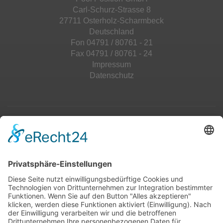
Carl-Schurz-Strasse 8
27711 Osterholz-Scharmbeck
Deutschland
Fon 04791 / 80761 - 21
Fax 04791 / 80761 - 24
Impressum
Datenschutz
Top 100
Hot 50
Top Neueinsteiger
Highscores
Jahrescharts
Top 100