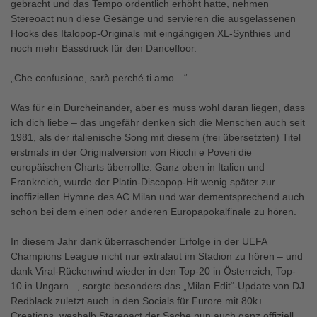
gebracht und das Tempo ordentlich erhöht hatte, nehmen
Stereoact nun diese Gesänge und servieren die ausgelassenen
Hooks des Italopop-Originals mit eingängigen XL-Synthies und
noch mehr Bassdruck für den Dancefloor.
„Che confusione, sarà perché ti amo…“
Was für ein Durcheinander, aber es muss wohl daran liegen, dass
ich dich liebe – das ungefähr denken sich die Menschen auch seit
1981, als der italienische Song mit diesem (frei übersetzten) Titel
erstmals in der Originalversion von Ricchi e Poveri die
europäischen Charts überrollte. Ganz oben in Italien und
Frankreich, wurde der Platin-Discopop-Hit wenig später zur
inoffiziellen Hymne des AC Milan und war dementsprechend auch
schon bei dem einen oder anderen Europapokalfinale zu hören.
In diesem Jahr dank überraschender Erfolge in der UEFA
Champions League nicht nur extralaut im Stadion zu hören – und
dank Viral-Rückenwind wieder in den Top-20 in Österreich, Top-
10 in Ungarn –, sorgte besonders das „Milan Edit“-Update von DJ
Redblack zuletzt auch in den Socials für Furore mit 80k+
Creations, weshalb Stereoact der Sache nun auch ganz offiziell