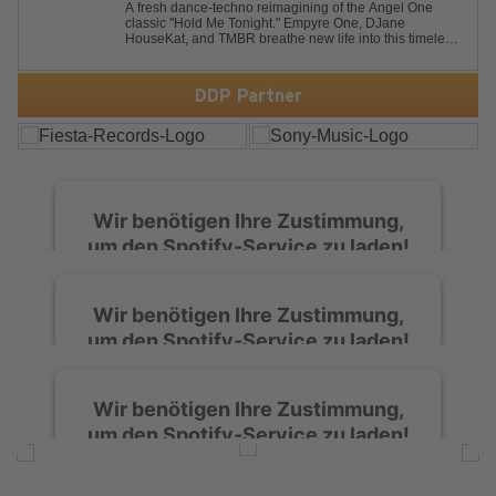
HOLD ME TONIGHT
A fresh dance-techno reimagining of the Angel One
classic "Hold Me Tonight." Empyre One, DJane
HouseKat, and TMBR breathe new life into this timeless
anthem with driving beats, powerful drops, and an
energetic modern production. Blending nostalgia with
contemporary dancefloor energy, this cover...
DDP Partner
Wir benötigen Ihre Zustimmung,
um den Spotify-Service zu laden!
Wir verwenden Spotify, um Inhalte
Wir benötigen Ihre Zustimmung,
einzubetten. Dieser Service kann Daten zu
um den Spotify-Service zu laden!
Ihren Aktivitäten sammeln. Bitte lesen Sie die
Details durch und stimmen Sie der Nutzung
des Service zu, um diese Inhalte anzuzeigen.
Wir verwenden Spotify, um Inhalte
Wir benötigen Ihre Zustimmung,
einzubetten. Dieser Service kann Daten zu
um den Spotify-Service zu laden!
Ihren Aktivitäten sammeln. Bitte lesen Sie die
Mehr Informationen
Details durch und stimmen Sie der Nutzung
des Service zu, um diese Inhalte anzuzeigen.
Wir verwenden Spotify, um Inhalte