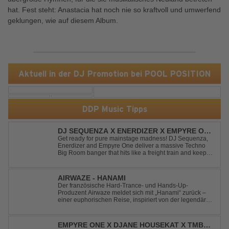
hat. Fest steht: Anastacia hat noch nie so kraftvoll und umwerfend
geklungen, wie auf diesem Album.
Aktuell in der DJ Promotion bei POOL POSITION
DDP Music Tipps
DJ SEQUENZA X ENERDIZER X EMPYRE ONE
- UNTIL THE MORNING LIGHT
Get ready for pure mainstage madness! DJ Sequenza,
Enerdizer and Empyre One deliver a massive Techno
Big Room banger that hits like a freight train and keeps
the energy at maximum from the first kick to the final
drop. Packed with explosive synths, pounding basslines
and an unstoppable festival...
AIRWAZE - HANAMI
Der französische Hard-Trance- und Hands-Up-
Produzent Airwaze meldet sich mit „Hanami“ zurück –
einer euphorischen Reise, inspiriert von der legendären
japanischen Kirschblütenzeit. Durch die Kombination
aus mitreißenden Melodien, energiegeladenen
Rhythmen und emotionalen Vocals fängt der Track ...
EMPYRE ONE X DJANE HOUSEKAT X TMBR -