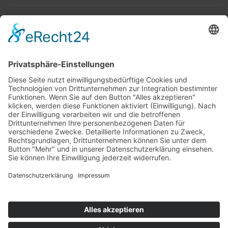
Top 100
Hot 50
Top Neueinsteiger
Highscores
Jahrescharts
Top 100
Hot 50
Top Neueinsteiger
Highscores
Jahrescharts