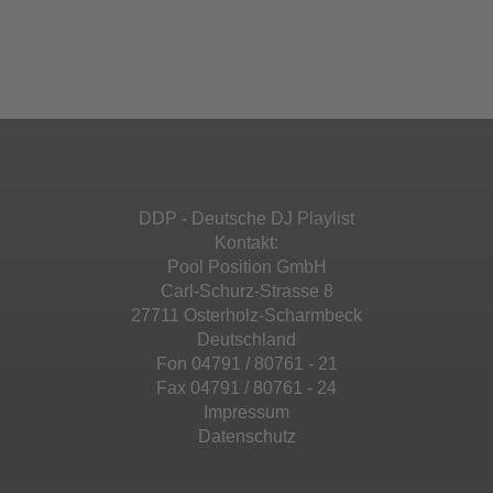
Akzeptieren
einzubetten. Dieser Service kann Daten zu
Ihren Aktivitäten sammeln. Bitte lesen Sie die
Mehr Informationen
powered by
Usercentrics Consent
Details durch und stimmen Sie der Nutzung
Management Platform
&
eRecht24
des Service zu, um diese Inhalte anzuzeigen.
Akzeptieren
Mehr Informationen
powered by
Usercentrics Consent
Management Platform
&
eRecht24
Akzeptieren
DDP - Deutsche DJ Playlist
powered by
Usercentrics Consent
Kontakt:
Management Platform
&
eRecht24
Pool Position GmbH
Carl-Schurz-Strasse 8
27711 Osterholz-Scharmbeck
Deutschland
Fon 04791 / 80761 - 21
Fax 04791 / 80761 - 24
Impressum
Datenschutz