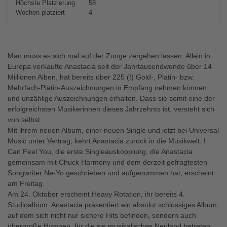
Höchste Platzierung
58
Wochen platziert
4
Man muss es sich mal auf der Zunge zergehen lassen: Allein in
Europa verkaufte Anastacia seit der Jahrtausendwende über 14
Millionen Alben, hat bereits über 225 (!) Gold-, Platin- bzw.
Mehrfach-Platin-Auszeichnungen in Empfang nehmen können
und unzählige Auszeichnungen erhalten. Dass sie somit eine der
erfolgreichsten Musikerinnen dieses Jahrzehnts ist, versteht sich
von selbst.
Mit ihrem neuen Album, einer neuen Single und jetzt bei Universal
Music unter Vertrag, kehrt Anastacia zurück in die Musikwelt. I
Can Feel You, die erste Singleauskopplung, die Anastacia
gemeinsam mit Chuck Harmony und dem derzeit gefragtesten
Songwriter Ne-Yo geschrieben und aufgenommen hat, erscheint
am Freitag.
Am 24. Oktober erscheint Heavy Rotation, ihr bereits 4.
Studioalbum. Anastacia präsentiert ein absolut schlüssiges Album,
auf dem sich nicht nur sichere Hits befinden, sondern auch
übergroße Hymnen, für die sie musikalisches Neuland betreten