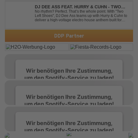
irresistible momentum. Designed for clubs and festival
crowds alike, this remix elevates the o...
DJ DEE ASS FEAT. HURRY & CUHN - TWO
LEFT SHOES
No rhythm? Perfect. That’s the whole point. With "Two
Left Shoes", DJ Dee Ass teams up with Hurry & Cuhn to
deliver a high-voltage electro house anthem built for
chaotic dancefloors and unforgettable nights. Loud,
unapologetic, and irresistibly catchy, this track turns
clumsiness into confid...
DDP Partner
Wir benötigen Ihre Zustimmung,
um den Spotify-Service zu laden!
Wir verwenden Spotify, um Inhalte
Wir benötigen Ihre Zustimmung,
einzubetten. Dieser Service kann Daten zu
um den Spotify-Service zu laden!
Ihren Aktivitäten sammeln. Bitte lesen Sie die
Details durch und stimmen Sie der Nutzung
des Service zu, um diese Inhalte anzuzeigen.
Wir verwenden Spotify, um Inhalte
Wir benötigen Ihre Zustimmung,
einzubetten. Dieser Service kann Daten zu
um den Spotify-Service zu laden!
Ihren Aktivitäten sammeln. Bitte lesen Sie die
Mehr Informationen