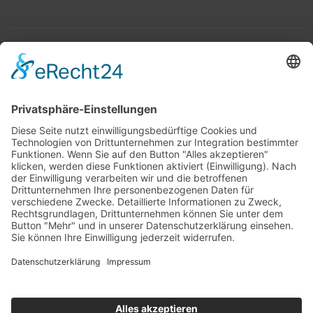
Top 100
Hot 50
Top Neueinsteiger
Highscores
Jahrescharts
Top 100
Hot 50
Top Neueinsteiger
Highscores
Jahrescharts