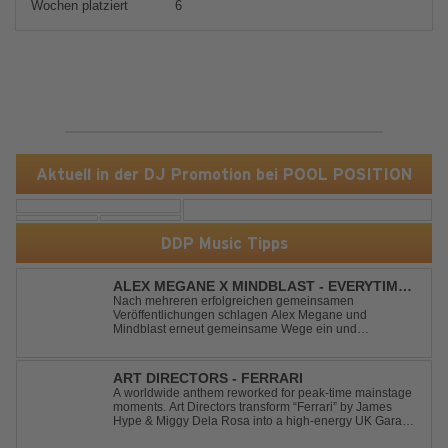
Wochen platziert
6
Aktuell in der DJ Promotion bei POOL POSITION
DDP Music Tipps
ALEX MEGANE X MINDBLAST - EVERYTIME
WE TOUCH
Nach mehreren erfolgreichen gemeinsamen
Veröffentlichungen schlagen Alex Megane und
Mindblast erneut gemeinsame Wege ein und
präsentieren mit Everytime We Touch ihre neueste
Zusammenarbeit. Für ihre aktuelle Single haben sie sich
einen echten Klassiker vorgenommen: den
ART DIRECTORS - FERRARI
unvergessenen Song von Ma...
A worldwide anthem reworked for peak-time mainstage
moments. Art Directors transform “Ferrari” by James
Hype & Miggy Dela Rosa into a high-energy UK Garage
House weapon, packed with punchy grooves and