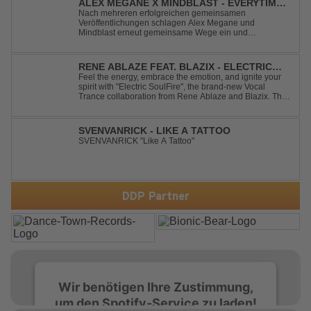
ALEX MEGANE X MINDBLAST - EVERYTIME
WE TOUCH
Nach mehreren erfolgreichen gemeinsamen
Veröffentlichungen schlagen Alex Megane und
Mindblast erneut gemeinsame Wege ein und
präsentieren mit Everytime We Touch ihre neueste
Zusammenarbeit. Für ihre aktuelle Single haben sie sich
einen echten Klassiker vorgenommen: den
RENE ABLAZE FEAT. BLAZIX - ELECTRIC
unvergessenen Song von Ma...
SOULFIRE
Feel the energy, embrace the emotion, and ignite your
spirit with "Electric SoulFire", the brand-new Vocal
Trance collaboration from Rene Ablaze and Blazix. This
release delivers two unique journeys through the world
of uplifting melodies and powerful vocals. Classic
Uplifting Vocal Trance me...
SVENVANRICK - LIKE A TATTOO
SVENVANRICK "Like A Tattoo"
DDP Partner
Wir benötigen Ihre Zustimmung,
um den Spotify-Service zu laden!