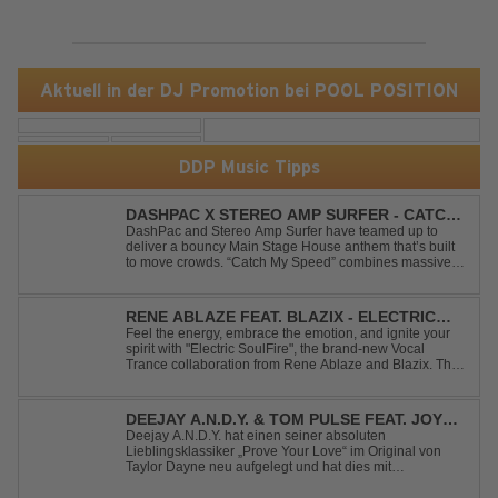
Aktuell in der DJ Promotion bei POOL POSITION
DDP Music Tipps
DASHPAC X STEREO AMP SURFER - CATCH
MY SPEED
DashPac and Stereo Amp Surfer have teamed up to
deliver a bouncy Main Stage House anthem that’s built
to move crowds. “Catch My Speed” combines massive
lead sounds, pumping basslines, and infectious energy
into one festival-ready package. Packed with peak-time
vibes and unstoppable momentum, th...
RENE ABLAZE FEAT. BLAZIX - ELECTRIC
SOULFIRE
Feel the energy, embrace the emotion, and ignite your
spirit with "Electric SoulFire", the brand-new Vocal
Trance collaboration from Rene Ablaze and Blazix. This
release delivers two unique journeys through the world
of uplifting melodies and powerful vocals. Classic
Uplifting Vocal Trance me...
DEEJAY A.N.D.Y. & TOM PULSE FEAT. JOY
ANDERSEN - PROVE YOUR LOVE
Deejay A.N.D.Y. hat einen seiner absoluten
Lieblingsklassiker „Prove Your Love“ im Original von
Taylor Dayne neu aufgelegt und hat dies mit
namenhafter Unterstützung von Tom Pulse und