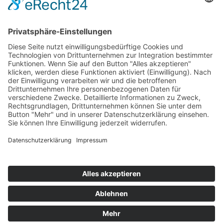
Hot 50
Top Neueinsteiger
Highscores
Jahrescharts
Top 100
Hot 50
Top Neueinsteiger
Highscores
Jahrescharts
DJ-Promo buchen