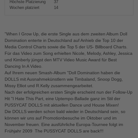
Höchste Platzierung
37
Wochen platziert
14
"When I Grow Up, die erste Single aus dem zweiten Album Doll
Domination enterte in Deutschland auf Anhieb die Top 10 der
Media Control Charts sowie die Top 5 der US- Billboard Charts.
Für das Video zum Song erhielten Nicole, Melody, Ashley, Jessica
und Kimberly jüngst den MTV Video Music Award für Best
Dancing In A Video.
Auf Ihrem neuen Smash-Album "Doll Domination haben die
DOLLS mit Ausnahmekünstlern wie Timbaland, Snoop Dogg,
Missy Elliot und R.Kelly zusammengearbeitet.
Nach der erfolgreichen ersten Single erscheint nun der Follow-Up
Hit "I Hate This Part, eine Uptempo-Ballade ganz im Stil der
PUSSYCAT DOLLS mit aktuellen Dance und House Mixen!
Die DOLLS werden schon bald wieder in Deutschland sein, so
können wir uns auf Promotionbesuche im Oktober und im
November freuen. Eine ausführliche Europa-Tournee folgt im
Frühjahr 2009  The PUSSYCAT DOLLS are back!!!