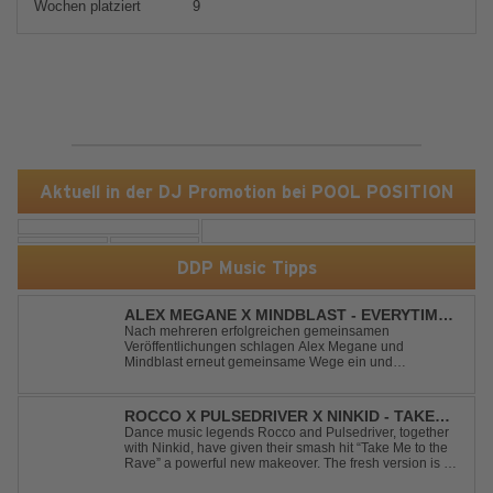
Wochen platziert
9
Aktuell in der DJ Promotion bei POOL POSITION
DDP Music Tipps
ALEX MEGANE X MINDBLAST - EVERYTIME
WE TOUCH
Nach mehreren erfolgreichen gemeinsamen
Veröffentlichungen schlagen Alex Megane und
Mindblast erneut gemeinsame Wege ein und
präsentieren mit Everytime We Touch ihre neueste
Zusammenarbeit. Für ihre aktuelle Single haben sie sich
einen echten Klassiker vorgenommen: den
ROCCO X PULSEDRIVER X NINKID - TAKE
unvergessenen Song von Ma...
ME TO THE RAVE (FESTIVAL MIX)
Dance music legends Rocco and Pulsedriver, together
with Ninkid, have given their smash hit “Take Me to the
Rave” a powerful new makeover. The fresh version is set
to ignite dance floors and bring every festival to a boiling