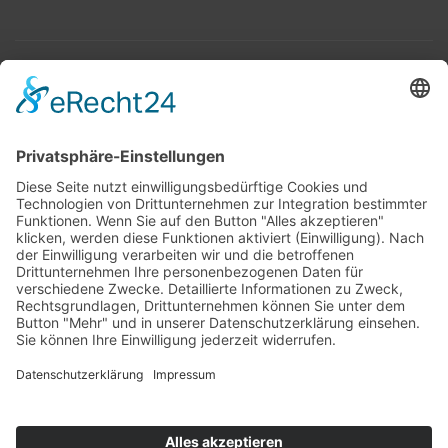
Top 100
Hot 50
Top Neueinsteiger
Highscores
Jahrescharts
Top 100
Hot 50
Top Neueinsteiger
Highscores
Jahrescharts