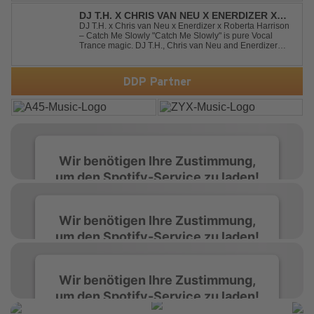
point. Featuring massive kicks and the beloved melody
that made the or...
DJ T.H. X CHRIS VAN NEU X ENERDIZER X
ROBERTA HARRISON - CATCH ME SLOWLY
DJ T.H. x Chris van Neu x Enerdizer x Roberta Harrison
– Catch Me Slowly "Catch Me Slowly" is pure Vocal
Trance magic. DJ T.H., Chris van Neu and Enerdizer
create an uplifting journey filled with emotional
melodies, euphoric energy and that unmistakable
Balearic Ibiza trance vibe. At the hear...
DDP Partner
Wir benötigen Ihre Zustimmung,
um den Spotify-Service zu laden!
Wir verwenden Spotify, um Inhalte
Wir benötigen Ihre Zustimmung,
einzubetten. Dieser Service kann Daten zu
um den Spotify-Service zu laden!
Ihren Aktivitäten sammeln. Bitte lesen Sie die
Details durch und stimmen Sie der Nutzung
des Service zu, um diese Inhalte anzuzeigen.
Wir verwenden Spotify, um Inhalte
Wir benötigen Ihre Zustimmung,
einzubetten. Dieser Service kann Daten zu
um den Spotify-Service zu laden!
Ihren Aktivitäten sammeln. Bitte lesen Sie die
Mehr Informationen