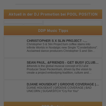
Aktuell in der DJ Promotion bei POOL POSITION
DDP Music Tipps
CHRISTOPHER S X SLIN PROJECT -
CONSTELLATIONS
Christopher S & Slin Project turn coffee stains into
infinite Worlds in Nostalgic new Single "Constellations".
Acclaimed dance producers Christopher S and Slin
Project have joined forces once again to deliver their
highly anticipated new single, "Constellations." Moving
away from standard club ...
SEAN PAUL, &FRIENDS - GET BUSY (CLUB
MIX)
&friends is the global musical concept of DJ and
Producer Sean Peckenham, driven by the vision to
create a project embodying tradition, culture and
community. His new track “Get Busy (Club Mix)
alongside the Jamaican dancehall singer and rapper
Sean Paul, has taken this early 2000s hit to a who...
DJANE HOUSEKAT | GROOVE COVERAGE |
BAD UNICORN | SUGAR3ITCH - CRY FOR
DJANE HOUSEKAT | GROOVE COVERAGE | BAD
UNICORN | SUGAR3ITCH "Cry For You"
YOU