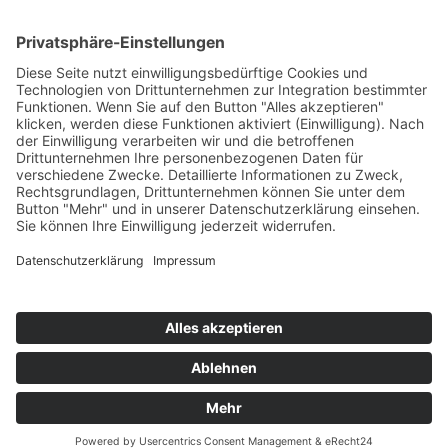
Top Neueinsteiger
Highscores
Jahrescharts
Top 100
Hot 50
Top Neueinsteiger
Highscores
Jahrescharts
DJ-Promo buchen