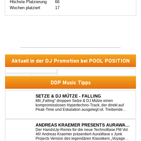
Höchste Platzierung
66
Wochen platziert
17
Aktuell in der DJ Promotion bei POOL POSITION
DDP Music Tipps
SETZE & DJ MÜTZE - FALLING
Mit „Falling“ droppen Setze & DJ Mütze einen
kompromisslosen Hypertechno-Track, der direkt auf
Peak-Time und Eskalation ausgelegt ist. Treibende
Kicks, verzerrte Synths und energiegeladene Drops
verschmelzen zu einem Sound, der keine Pausen kennt
– roh, schnell und absolut mitreißend. Zwischen ...
ANDREAS KRAEMER PRESENTS AURAWAVE
X JUNK PROJECT - VOYAGE VOYAGE
Der HandsUp-Remix für die neue TechnoBase.FM Vol.
46! Andreas Kraemer präsentiert AuraWave x Junk
(TIMSTER & NINTH REMIX)
Projects Version des legendären Klassikers „Voyage