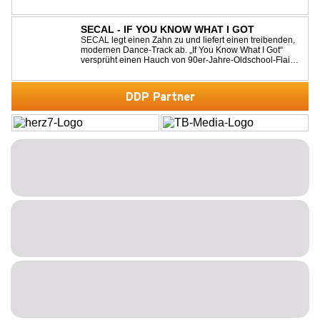
Voyage“ im energiegeladenen HandsUp-Remix von
Timster & Ninth. Das HandsUp-Duo aus Nordrhein-
Westfalen verwandelt den zeitlosen Song mit druckvoll...
SECAL - IF YOU KNOW WHAT I GOT
SECAL legt einen Zahn zu und liefert einen treibenden,
modernen Dance-Track ab. „If You Know What I Got“
versprüht einen Hauch von 90er-Jahre-Oldschool-Flair,
kombiniert mit frischen, neuen Elementen – perfekt für
Dance- oder Workout-Playlists und natürlich ideal für
Club- und Festival-Sets.
DDP Partner