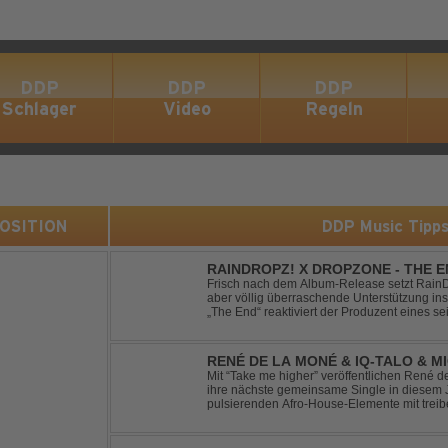
DDP
DDP
DDP
Schlager
Video
Regeln
 POSITION
DDP Music Tipp
RAINDROPZ! X DROPZONE - THE 
Frisch nach dem Album-Release setzt RainDro
aber völlig überraschende Unterstützung ins
„The End“ reaktiviert der Produzent eines sei
Projekte "DropZone", um das es jahrelang still
RENÉ DE LA MONÉ & IQ-TALO & M
HIGHER
Mit “Take me higher” veröffentlichen René d
ihre nächste gemeinsame Single in diesem Jahr. Der Track ve
pulsierenden Afro-House-Elemente mit tre
einem sinnlich atmosphärischen Musikerleb
verschm...