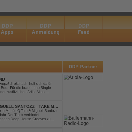
DDP
DDP
DDP
Apps
Anmeldung
Feed
s
DDP Partner
END
pz! direkt nach, holt sich dafür
 Boot. Für die brandneue Single
ner zusätzlichen Artist-Alias-
 war. „The End“ ist ei...
IGUELL SANTOZZ - TAKE ME
e la Moné, IQ Talo & Miguell Santozz
rbindet
ibenden Deep-House-Grooves zu
nis. Hypnotische Percussions