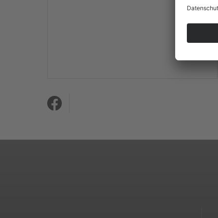
Mehr Informationen
Akzeptieren
powered by
Usercentrics
Consent Management
Platform
&
eRecht24