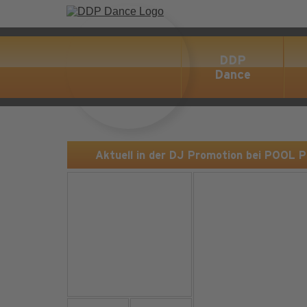
DDP
Dance
Aktuell in der DJ Promotion bei POOL