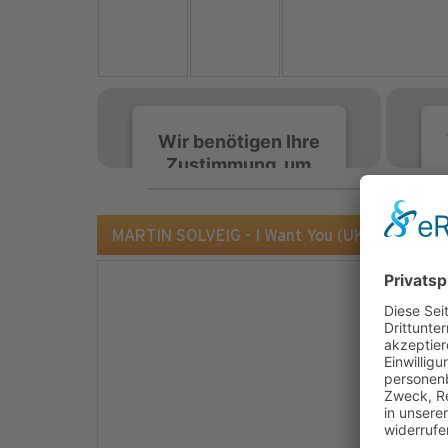
Wir benötigen Ihre
Zustimmung, um
den Spotify-
Service zu laden!
MARTIN SOLVEIG - I Want You (UK Import)
Wir verwenden Spotify,
um Inhalte einzubetten.
Dieser Service kann
Daten zu Ihren
Aktivitäten sammeln.
Bitte lesen Sie die Details
durch und stimmen Sie
der Nutzung des Service
zu, um diese Inhalte
anzuzeigen.