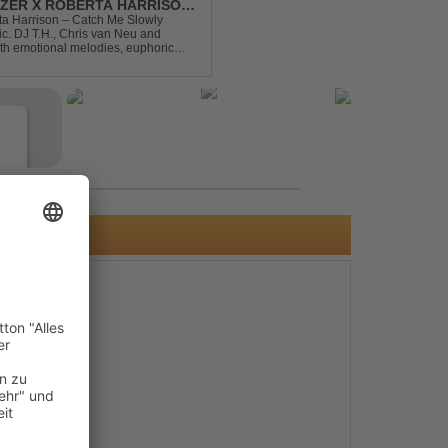
DIZER X ROBERTA HARRISON
rta Harrison – Catch Me Slowly
c. DJ T.H., Chris van Neu and
with emotional melodies, euphoric
rance vibe. At the hear...
e
s
e