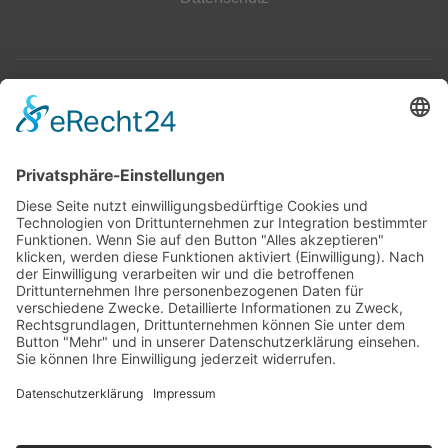
Top 100
Hot 50
Top Neueinsteiger
Highscores
Jahrescharts
Top 100
Hot 50
Top Neueinsteiger
Highscores
Jahrescharts