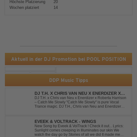
Höchste Platzierung
20
Wochen platziert
14
Aktuell in der DJ Promotion bei POOL POSITION
DDP Music Tipps
DJ T.H. X CHRIS VAN NEU X ENERDIZER X
ROBERTA HARRISON - CATCH ME SLOWLY
DJ T.H. x Chris van Neu x Enerdizer x Roberta Harrison
– Catch Me Slowly "Catch Me Slowly" is pure Vocal
Trance magic. DJ T.H., Chris van Neu and Enerdizer
create an uplifting journey filled with emotional
melodies, euphoric energy and that unmistakable
Balearic Ibiza trance vibe. At the hear...
EVEEK & VOLTRACK - WINGS
New Song by Eveek & VolTrack ! Check it out... Lyrics:
Sunlight comes creeping in Illuminates our skin We
watch the day go by Stories of all we did It made me