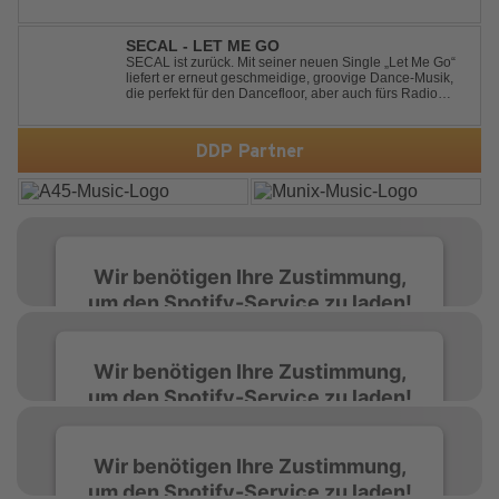
think of you It made me think of you Under a trillion stars
We danced on top of cars ...
SECAL - LET ME GO
SECAL ist zurück. Mit seiner neuen Single „Let Me Go“
liefert er erneut geschmeidige, groovige Dance-Musik,
die perfekt für den Dancefloor, aber auch fürs Radio
oder die persönliche Dance-Playlist im Alltag geeignet
ist. Deep House trifft auf Dance-Pop – man darf
gespannt sein, was als Nächstes...
DDP Partner
Wir benötigen Ihre Zustimmung,
um den Spotify-Service zu laden!
Wir verwenden Spotify, um Inhalte
Wir benötigen Ihre Zustimmung,
einzubetten. Dieser Service kann Daten zu
um den Spotify-Service zu laden!
Ihren Aktivitäten sammeln. Bitte lesen Sie die
Details durch und stimmen Sie der Nutzung
des Service zu, um diese Inhalte anzuzeigen.
Wir verwenden Spotify, um Inhalte
Wir benötigen Ihre Zustimmung,
einzubetten. Dieser Service kann Daten zu
um den Spotify-Service zu laden!
Ihren Aktivitäten sammeln. Bitte lesen Sie die