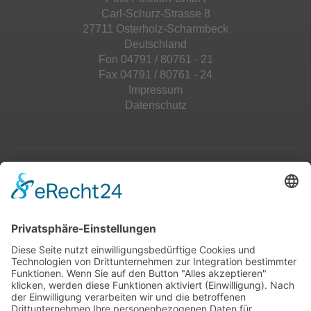
Carl-Schurz-Strasse 8
27711 Osterholz-Scharmbeck
Deutschland
Fon 04791 / 80761 - 21
Fax 04791 / 80761 - 24
Impressum
Datenschutz
Top 100
Hot 50
Top Neueinsteiger
Highscores
Jahrescharts
Top 100