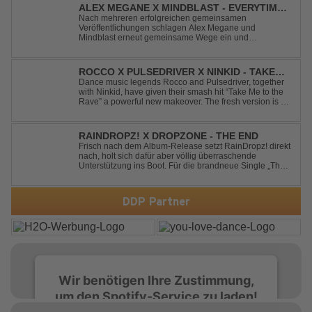
ALEX MEGANE X MINDBLAST - EVERYTIME
WE TOUCH
Nach mehreren erfolgreichen gemeinsamen
Veröffentlichungen schlagen Alex Megane und
Mindblast erneut gemeinsame Wege ein und
präsentieren mit Everytime We Touch ihre neueste
Zusammenarbeit. Für ihre aktuelle Single haben sie sich
einen echten Klassiker vorgenommen: den
ROCCO X PULSEDRIVER X NINKID - TAKE
unvergessenen Song von Ma...
ME TO THE RAVE (FESTIVAL MIX)
Dance music legends Rocco and Pulsedriver, together
with Ninkid, have given their smash hit “Take Me to the
Rave” a powerful new makeover. The fresh version is set
to ignite dance floors and bring every festival to a boiling
point. Featuring massive kicks and the beloved melody
that made the or...
RAINDROPZ! X DROPZONE - THE END
Frisch nach dem Album-Release setzt RainDropz! direkt
nach, holt sich dafür aber völlig überraschende
Unterstützung ins Boot. Für die brandneue Single „The
End“ reaktiviert der Produzent eines seiner zusätzlichen
Artist-Alias-Projekte "DropZone", um das es jahrelang
still war. „The End“ ist ei...
DDP Partner
Wir benötigen Ihre Zustimmung,
um den Spotify-Service zu laden!