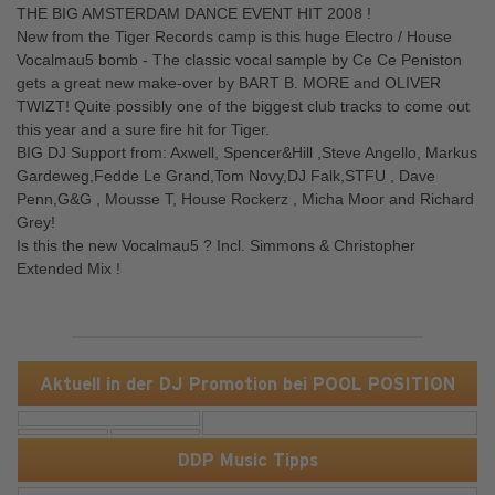
THE BIG AMSTERDAM DANCE EVENT HIT 2008 !
New from the Tiger Records camp is this huge Electro / House
Vocalmau5 bomb - The classic vocal sample by Ce Ce Peniston
gets a great new make-over by BART B. MORE and OLIVER
TWIZT! Quite possibly one of the biggest club tracks to come out
this year and a sure fire hit for Tiger.
BIG DJ Support from: Axwell, Spencer&Hill ,Steve Angello, Markus
Gardeweg,Fedde Le Grand,Tom Novy,DJ Falk,STFU , Dave
Penn,G&G , Mousse T, House Rockerz , Micha Moor and Richard
Grey!
Is this the new Vocalmau5 ? Incl. Simmons & Christopher
Extended Mix !
Aktuell in der DJ Promotion bei POOL POSITION
DDP Music Tipps