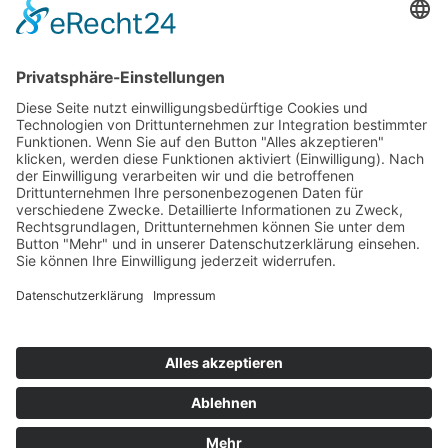
Top 100
Hot 50
Top Neueinsteiger
Highscores
Jahrescharts
Top 100
Hot 50
Top Neueinsteiger
Highscores
Jahrescharts
DJ-Promo buchen