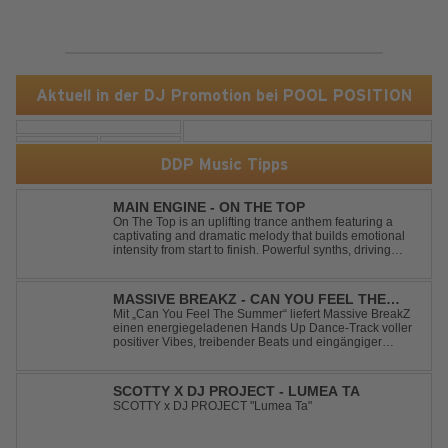
Aktuell in der DJ Promotion bei POOL POSITION
DDP Music Tipps
MAIN ENGINE - ON THE TOP
On The Top is an uplifting trance anthem featuring a
captivating and dramatic melody that builds emotional
intensity from start to finish. Powerful synths, driving
rhythms, and an epic arrangement create an
unforgettable atmosphere, while the soaring lead
melody delivers moments of pure euphori...
MASSIVE BREAKZ - CAN YOU FEEL THE
SUMMER
Mit „Can You Feel The Summer“ liefert Massive BreakZ
einen energiegeladenen Hands Up Dance-Track voller
positiver Vibes, treibender Beats und eingängiger
Melodie. Der Song bringt das Gefühl von Sommer,
Freiheit und unvergesslichen Nächten direkt auf die
Tanzfläche – perfekt für Clubs, Festivals...
SCOTTY X DJ PROJECT - LUMEA TA
SCOTTY x DJ PROJECT "Lumea Ta"