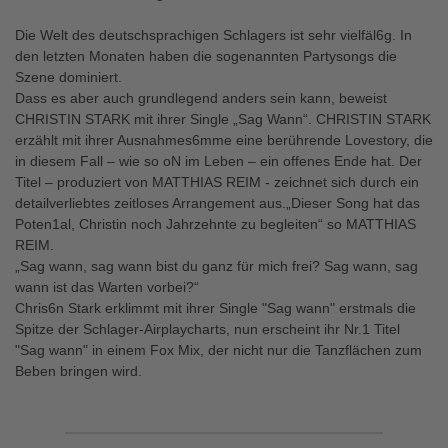
Die Welt des deutschsprachigen Schlagers ist sehr vielfäl6g. In
den letzten Monaten haben die sogenannten Partysongs die
Szene dominiert.
Dass es aber auch grundlegend anders sein kann, beweist
CHRISTIN STARK mit ihrer Single „Sag Wann“. CHRISTIN STARK
erzählt mit ihrer Ausnahmes6mme eine berührende Lovestory, die
in diesem Fall – wie so oN im Leben – ein offenes Ende hat. Der
Titel – produziert von MATTHIAS REIM - zeichnet sich durch ein
detailverliebtes zeitloses Arrangement aus.„Dieser Song hat das
Poten1al, Christin noch Jahrzehnte zu begleiten“ so MATTHIAS
REIM.
„Sag wann, sag wann bist du ganz für mich frei? Sag wann, sag
wann ist das Warten vorbei?“
Chris6n Stark erklimmt mit ihrer Single "Sag wann" erstmals die
Spitze der Schlager-Airplaycharts, nun erscheint ihr Nr.1 Titel
"Sag wann" in einem Fox Mix, der nicht nur die Tanzflächen zum
Beben bringen wird.