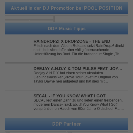
Aktuell in der DJ Promotion bei POOL POSITION
DDP Music Tipps
RAINDROPZ! X DROPZONE - THE END
Frisch nach dem Album-Release setzt RainDropz! direkt
nach, holt sich dafür aber völlig überraschende
Unterstützung ins Boot. Für die brandneue Single „The
End“ reaktiviert der Produzent eines seiner zusätzlichen
Artist-Alias-Projekte "DropZone", um das es jahrelang
still war. „The End“ ist ei...
DEEJAY A.N.D.Y. & TOM PULSE FEAT. JOY
ANDERSEN - PROVE YOUR LOVE
Deejay A.N.D.Y. hat einen seiner absoluten
Lieblingsklassiker „Prove Your Love“ im Original von
Taylor Dayne neu aufgelegt und hat dies mit
namenhafter Unterstützung von Tom Pulse und
Sängerin Joy Andersen getan. Der frische Sound für
einen weltweit bekannten Hit animiert direkt wieder zum
SECAL - IF YOU KNOW WHAT I GOT
tanz...
SECAL legt einen Zahn zu und liefert einen treibenden,
modernen Dance-Track ab. „If You Know What I Got“
versprüht einen Hauch von 90er-Jahre-Oldschool-Flair,
kombiniert mit frischen, neuen Elementen – perfekt für
Dance- oder Workout-Playlists und natürlich ideal für
Club- und Festival-Sets.
DDP Partner