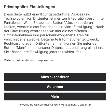
Highscores
Jahrescharts
Top 100
Hot 50
Top Neueinsteiger
Highscores
Jahrescharts
DJ-Promo buchen