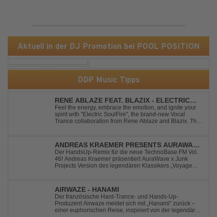
Aktuell in der DJ Promotion bei POOL POSITION
DDP Music Tipps
RENE ABLAZE FEAT. BLAZIX - ELECTRIC
SOULFIRE
Feel the energy, embrace the emotion, and ignite your
spirit with "Electric SoulFire", the brand-new Vocal
Trance collaboration from Rene Ablaze and Blazix. This
release delivers two unique journeys through the world
of uplifting melodies and powerful vocals. Classic
Uplifting Vocal Trance me...
ANDREAS KRAEMER PRESENTS AURAWAVE
X JUNK PROJECT - VOYAGE VOYAGE
Der HandsUp-Remix für die neue TechnoBase.FM Vol.
46! Andreas Kraemer präsentiert AuraWave x Junk
(TIMSTER & NINTH REMIX)
Projects Version des legendären Klassikers „Voyage
Voyage“ im energiegeladenen HandsUp-Remix von
Timster & Ninth. Das HandsUp-Duo aus Nordrhein-
Westfalen verwandelt den zeitlosen Song mit druckvoll...
AIRWAZE - HANAMI
Der französische Hard-Trance- und Hands-Up-
Produzent Airwaze meldet sich mit „Hanami“ zurück –
einer euphorischen Reise, inspiriert von der legendären