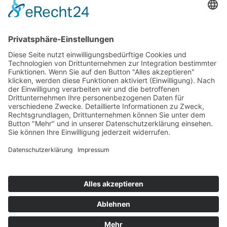
Top 100
Hot 50
Top Neueinsteiger
Highscores
Jahrescharts
Top 100
Hot 50
Top Neueinsteiger
Highscores
Jahrescharts
DJ-Promo buchen