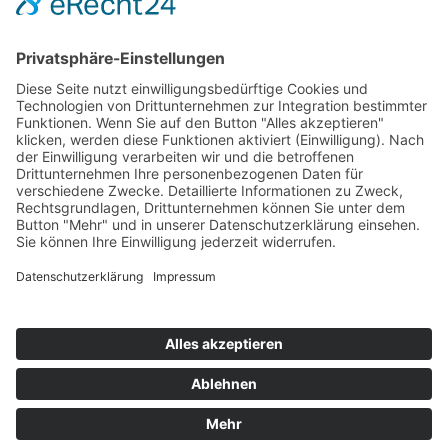
Hot 50
Top Neueinsteiger
Highscores
Jahrescharts
Top 100
Hot 50
Top Neueinsteiger
Highscores
Jahrescharts
DJ-Promo buchen