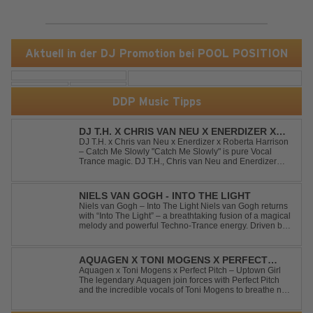
Aktuell in der DJ Promotion bei POOL POSITION
DDP Music Tipps
DJ T.H. X CHRIS VAN NEU X ENERDIZER X
ROBERTA HARRISON - CATCH ME SLOWLY
DJ T.H. x Chris van Neu x Enerdizer x Roberta Harrison
– Catch Me Slowly "Catch Me Slowly" is pure Vocal
Trance magic. DJ T.H., Chris van Neu and Enerdizer
create an uplifting journey filled with emotional
melodies, euphoric energy and that unmistakable
Balearic Ibiza trance vibe. At the hear...
NIELS VAN GOGH - INTO THE LIGHT
Niels van Gogh – Into The Light Niels van Gogh returns
with “Into The Light” – a breathtaking fusion of a magical
melody and powerful Techno-Trance energy. Driven by
euphoric synths, soaring emotions, and a massive peak-
time groove, this track delivers pure goosebumps from
start to finish. Kn...
AQUAGEN X TONI MOGENS X PERFECT
PITCH - UPTOWN GIRL
Aquagen x Toni Mogens x Perfect Pitch – Uptown Girl
The legendary Aquagen join forces with Perfect Pitch
and the incredible vocals of Toni Mogens to breathe new
life into Billy Joel's timeless classic "Uptown Girl."
Combining a bouncy bassline and a fresh, feel-good