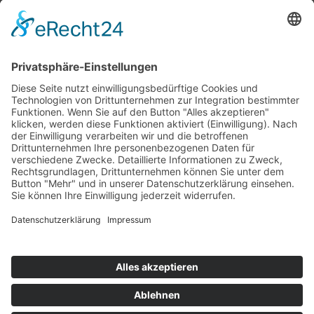
Top 100
Hot 50
Top Neueinsteiger
Highscores
Jahrescharts
Top 100
Hot 50
Top Neueinsteiger
Highscores
Jahrescharts
DJ-Promo buchen