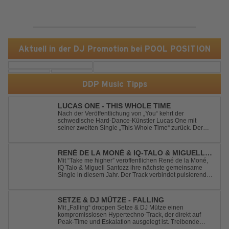
Aktuell in der DJ Promotion bei POOL POSITION
DDP Music Tipps
LUCAS ONE - THIS WHOLE TIME
Nach der Veröffentlichung von „You“ kehrt der
schwedische Hard-Dance-Künstler Lucas One mit
seiner zweiten Single „This Whole Time“ zurück. Der
Track verbindet emotionale Texte mit der kraftvollen
Energie des Hard Dance und erzählt eine Geschichte
von Reue, Liebeskummer und der Erkenntnis des w...
RENÉ DE LA MONÉ & IQ-TALO & MIGUELL
SANTOZZ - TAKE ME HIGHER
Mit “Take me higher” veröffentlichen René de la Moné,
IQ Talo & Miguell Santozz ihre nächste gemeinsame
Single in diesem Jahr. Der Track verbindet pulsierenden
Afro-House-Elemente mit treibenden Deep-House-
Grooves zu einem sinnlich atmosphärischen
Musikerlebnis. Hypnotische Percussions verschm...
SETZE & DJ MÜTZE - FALLING
Mit „Falling“ droppen Setze & DJ Mütze einen
kompromisslosen Hypertechno-Track, der direkt auf
Peak-Time und Eskalation ausgelegt ist. Treibende