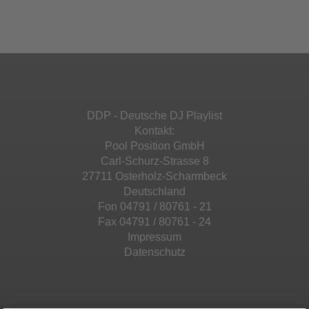
Ihren Aktivitäten sammeln. Bitte lesen Sie die
Mehr Informationen
powered by
Usercentrics Consent
Details durch und stimmen Sie der Nutzung
Management Platform
&
eRecht24
des Service zu, um diese Inhalte anzuzeigen.
Akzeptieren
Mehr Informationen
powered by
Usercentrics Consent
Management Platform
&
eRecht24
Akzeptieren
DDP - Deutsche DJ Playlist
powered by
Usercentrics Consent
Kontakt:
Management Platform
&
eRecht24
Pool Position GmbH
Carl-Schurz-Strasse 8
27711 Osterholz-Scharmbeck
Deutschland
Fon 04791 / 80761 - 21
Fax 04791 / 80761 - 24
Impressum
Datenschutz